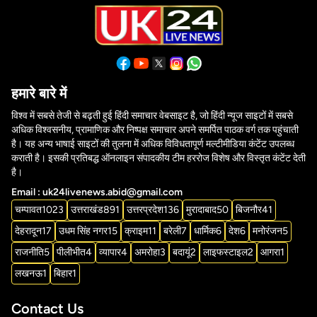
हमारे बारे में
विश्व में सबसे तेजी से बढ़ती हुई हिंदी समाचार वेबसाइट है, जो हिंदी न्यूज साइटों में सबसे
अधिक विश्वसनीय, प्रामाणिक और निष्पक्ष समाचार अपने समर्पित पाठक वर्ग तक पहुंचाती
है। यह अन्य भाषाई साइटों की तुलना में अधिक विविधतापूर्ण मल्टीमीडिया कंटेंट उपलब्ध
कराती है। इसकी प्रतिबद्ध ऑनलाइन संपादकीय टीम हररोज विशेष और विस्तृत कंटेंट देती
है।
Email : uk24livenews.abid@gmail.com
चम्पावत
1023
उत्तराखंड
891
उत्तरप्रदेश
136
मुरादाबाद
50
बिजनौर
41
देहरादून
17
उधम सिंह नगर
15
क्राइम
11
बरेली
7
धार्मिक
6
देश
6
मनोरंजन
5
राजनीति
5
पीलीभीत
4
व्यापार
4
अमरोहा
3
बदायूं
2
लाइफस्टाइल
2
आगरा
1
लखनऊ
1
बिहार
1
Contact Us