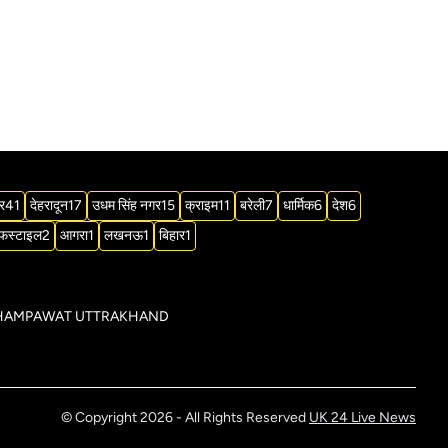
र
41
देहरादून
17
उधम सिंह नगर
15
क्राइम
11
बरेली
7
धार्मिक
6
देश
6
फस्टाइल
2
आगरा
1
लखनऊ
1
बिहार
1
िक्ट CHAMPAWAT UTTRAKHAND
© Copyright 2026 - All Rights Reserved
UK 24 Live News