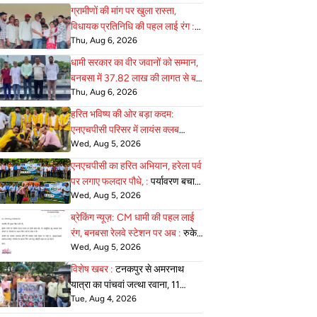
ग्रामीणों की मांग पर खुला रास्ता,
विधायक प्रतिनिधि की पहल लाई रंग :
Thu, Aug 6, 2026
एनएचपीसी ने सुरक्षा के साथ दी
आवाजाही की अनुमति
धामी सरकार का वीर जवानों को सम्मान,
बनबसा में 37.82 लाख की लागत से बन
Thu, Aug 6, 2026
:
रहा भव्य सैनिक स्मारक अंतिम चरण में
हरित भविष्य की ओर बड़ा कदम:
एनएचपीसी परिसर में लायंस क्लब
Wed, Aug 5, 2026
जोन-22 ने 75 :
पौधे रोपे, पर्यावरण
संरक्षण का दिया सशक्त संदेश
एनएचपीसी का हरित अभियान, हरेला पर्व
पर लगाए फलदार पौधे, :
पर्यावरण बचाने
Wed, Aug 5, 2026
का लिया संकल्प
ब्रेकिंग न्यूज़: CM धामी की पहल लाई
रंग, बनबसा रेलवे स्टेशन पर अब :
रुकेगी
Wed, Aug 5, 2026
अछनेरा–टनकपुर एक्सप्रेस
विशेष खबर :
टनकपुर से अमरनाथ
यात्रा का पांचवां जत्था रवाना, 11
Tue, Aug 4, 2026
अगस्त को होगी वापसी