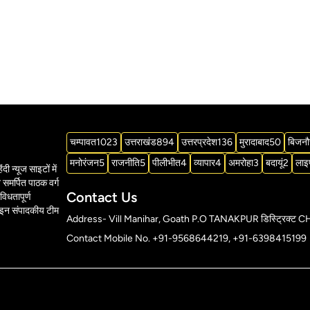
चम्पावत
1023
उत्तराखंड
894
उत्तरप्रदेश
136
मुरादाबाद
50
बिजनौ
मनोरंजन
5
राजनीति
5
पीलीभीत
4
व्यापार
4
अमरोहा
3
बदायूं
2
लाइ
दी न्यूज साइटों में
समर्पित पाठक वर्ग
Contact Us
विधतापूर्ण
ाइन संपादकीय टीम
Address- Vill Manihar, Goath P.O TANAKPUR डिस्ट्र
Contact Mobile No. +91-9568644219, +91-6398415199