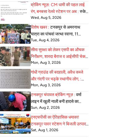
ब्रेकिंग न्यूज़: CM धामी की पहल लाई
रंग, बनबसा रेलवे स्टेशन पर अब :
रुकेगी
Wed, Aug 5, 2026
अछनेरा–टनकपुर एक्सप्रेस
विशेष खबर :
टनकपुर से अमरनाथ
यात्रा का पांचवां जत्था रवाना, 11
Tue, Aug 4, 2026
अगस्त को होगी वापसी
सीमा सुरक्षा को लेकर एसपी का औचक
निरीक्षण, शारदा बैराज व आईसीपी चेक :
Mon, Aug 3, 2026
पोस्ट की व्यवस्थाएं परखी
गांधी ग्राउंड की बदहाली, अवैध कब्जे
और गंदगी पर भड़के स्थानीय लोग, :
Mon, Aug 3, 2026
एसडीएम को सौंपा ज्ञापन
टनकपुर चंपावत ब्रेकिंग न्यूज़ :
वर्मा
लाइन में खुली नाली बनी हादसे का
Sun, Aug 2, 2026
कारण, पाइपलाइन कार्य के दौरान
शिक्षिका गिरी, बाल-बाल बचीं
एनएचपीसी का ऐतिहासिक धमाका!
टनकपुर पावर स्टेशन ने बिजली उत्पादन
Sat, Aug 1, 2026
के :
सभी पुराने रिकॉर्ड तोड़ रचा नया
इतिहास