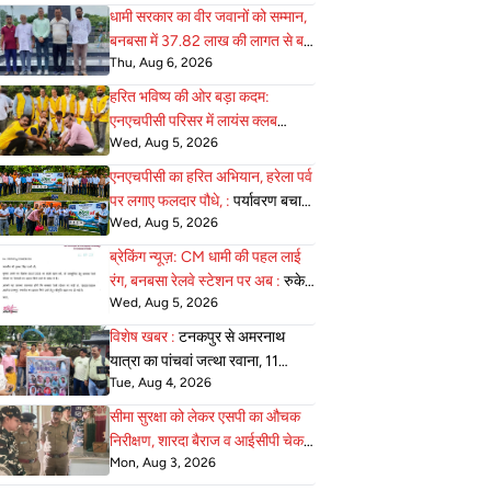
आवाजाही की अनुमति
धामी सरकार का वीर जवानों को सम्मान,
बनबसा में 37.82 लाख की लागत से बन
Thu, Aug 6, 2026
:
रहा भव्य सैनिक स्मारक अंतिम चरण में
हरित भविष्य की ओर बड़ा कदम:
एनएचपीसी परिसर में लायंस क्लब
Wed, Aug 5, 2026
जोन-22 ने 75 :
पौधे रोपे, पर्यावरण
संरक्षण का दिया सशक्त संदेश
एनएचपीसी का हरित अभियान, हरेला पर्व
पर लगाए फलदार पौधे, :
पर्यावरण बचाने
Wed, Aug 5, 2026
का लिया संकल्प
ब्रेकिंग न्यूज़: CM धामी की पहल लाई
रंग, बनबसा रेलवे स्टेशन पर अब :
रुकेगी
Wed, Aug 5, 2026
अछनेरा–टनकपुर एक्सप्रेस
विशेष खबर :
टनकपुर से अमरनाथ
यात्रा का पांचवां जत्था रवाना, 11
Tue, Aug 4, 2026
अगस्त को होगी वापसी
सीमा सुरक्षा को लेकर एसपी का औचक
निरीक्षण, शारदा बैराज व आईसीपी चेक :
Mon, Aug 3, 2026
पोस्ट की व्यवस्थाएं परखी