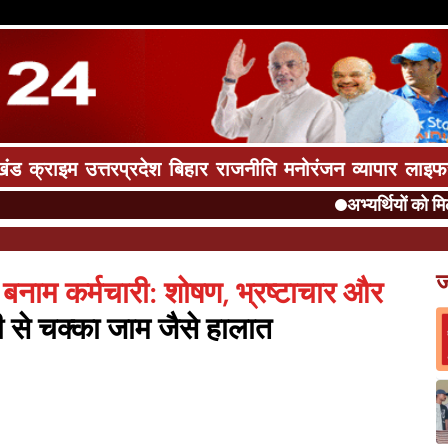
खंड
क्राइम
उत्तरप्रदेश
बिहार
राजनीति
मनोरंजन
व्यापार
लाइफ
अभ्यर्थियों को मिलेगी वरी
ज
 बनाम कर्मचारी: शोषण, भ्रष्टाचार और
से चक्का जाम जैसे हालात