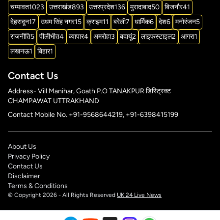
चम्पावत
1023
उत्तराखंड
893
उत्तरप्रदेश
136
मुरादाबाद
50
बिजनौर
41
देहरादून
17
उधम सिंह नगर
15
क्राइम
11
बरेली
7
धार्मिक
6
देश
6
मनोरंजन
5
राजनीति
5
पीलीभीत
4
व्यापार
4
अमरोहा
3
बदायूं
2
लाइफस्टाइल
2
आगरा
1
लखनऊ
1
बिहार
1
Contact Us
Address- Vill Manihar, Goath P.O TANAKPUR डिस्ट्रिक्ट
CHAMPAWAT UTTRAKHAND
Contact Mobile No. +91-9568644219, +91-6398415199
About Us
Privacy Policy
Contact Us
Disclaimer
Terms & Conditions
© Copyright 2026 - All Rights Reserved
UK 24 Live News