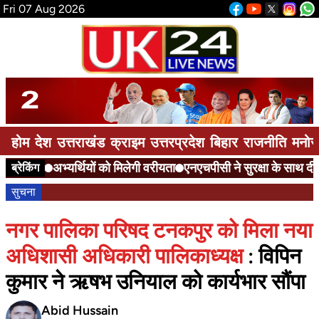
Fri 07 Aug 2026
होम
देश
उत्तराखंड
क्राइम
उत्तरप्रदेश
बिहार
राजनीति
मनोर
अभ्यर्थियों को मिलेगी वरीयता
एनएचपीसी ने सुरक्षा के साथ दी आ
ब्रेकिंग
सुचना
नगर पालिका परिषद टनकपुर को मिला नया
अधिशासी अधिकारी पालिकाध्यक्ष
: विपिन
कुमार ने ऋषभ उनियाल को कार्यभार सौंपा
Abid Hussain