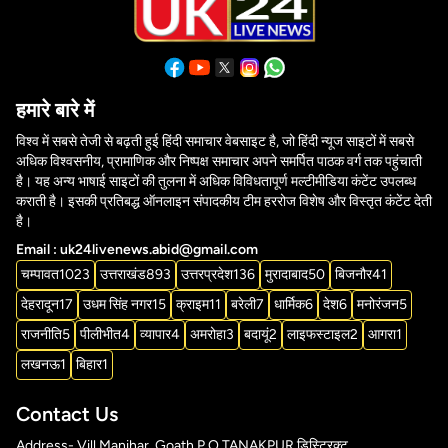
हमारे बारे में
विश्व में सबसे तेजी से बढ़ती हुई हिंदी समाचार वेबसाइट है, जो हिंदी न्यूज साइटों में सबसे
अधिक विश्वसनीय, प्रामाणिक और निष्पक्ष समाचार अपने समर्पित पाठक वर्ग तक पहुंचाती
है। यह अन्य भाषाई साइटों की तुलना में अधिक विविधतापूर्ण मल्टीमीडिया कंटेंट उपलब्ध
कराती है। इसकी प्रतिबद्ध ऑनलाइन संपादकीय टीम हररोज विशेष और विस्तृत कंटेंट देती
है।
Email : uk24livenews.abid@gmail.com
चम्पावत
1023
उत्तराखंड
893
उत्तरप्रदेश
136
मुरादाबाद
50
बिजनौर
41
देहरादून
17
उधम सिंह नगर
15
क्राइम
11
बरेली
7
धार्मिक
6
देश
6
मनोरंजन
5
राजनीति
5
पीलीभीत
4
व्यापार
4
अमरोहा
3
बदायूं
2
लाइफस्टाइल
2
आगरा
1
लखनऊ
1
बिहार
1
Contact Us
Address- Vill Manihar, Goath P.O TANAKPUR डिस्ट्रिक्ट