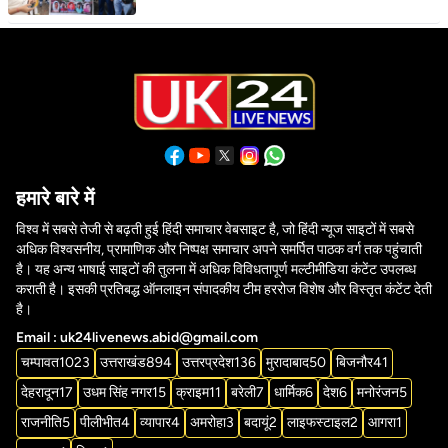
हमारे बारे में
विश्व में सबसे तेजी से बढ़ती हुई हिंदी समाचार वेबसाइट है, जो हिंदी न्यूज साइटों में सबसे
अधिक विश्वसनीय, प्रामाणिक और निष्पक्ष समाचार अपने समर्पित पाठक वर्ग तक पहुंचाती
है। यह अन्य भाषाई साइटों की तुलना में अधिक विविधतापूर्ण मल्टीमीडिया कंटेंट उपलब्ध
कराती है। इसकी प्रतिबद्ध ऑनलाइन संपादकीय टीम हररोज विशेष और विस्तृत कंटेंट देती
है।
Email : uk24livenews.abid@gmail.com
चम्पावत
1023
उत्तराखंड
894
उत्तरप्रदेश
136
मुरादाबाद
50
बिजनौर
41
देहरादून
17
उधम सिंह नगर
15
क्राइम
11
बरेली
7
धार्मिक
6
देश
6
मनोरंजन
5
राजनीति
5
पीलीभीत
4
व्यापार
4
अमरोहा
3
बदायूं
2
लाइफस्टाइल
2
आगरा
1