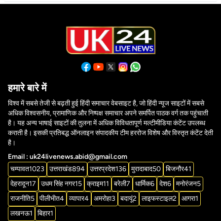
हमारे बारे में
विश्व में सबसे तेजी से बढ़ती हुई हिंदी समाचार वेबसाइट है, जो हिंदी न्यूज साइटों में सबसे
अधिक विश्वसनीय, प्रामाणिक और निष्पक्ष समाचार अपने समर्पित पाठक वर्ग तक पहुंचाती
है। यह अन्य भाषाई साइटों की तुलना में अधिक विविधतापूर्ण मल्टीमीडिया कंटेंट उपलब्ध
कराती है। इसकी प्रतिबद्ध ऑनलाइन संपादकीय टीम हररोज विशेष और विस्तृत कंटेंट देती
है।
Email : uk24livenews.abid@gmail.com
चम्पावत
1023
उत्तराखंड
894
उत्तरप्रदेश
136
मुरादाबाद
50
बिजनौर
41
देहरादून
17
उधम सिंह नगर
15
क्राइम
11
बरेली
7
धार्मिक
6
देश
6
मनोरंजन
5
राजनीति
5
पीलीभीत
4
व्यापार
4
अमरोहा
3
बदायूं
2
लाइफस्टाइल
2
आगरा
1
लखनऊ
1
बिहार
1