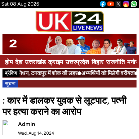
Sat 08 Aug 2026
होम
देश
उत्तराखंड
क्राइम
उत्तरप्रदेश
बिहार
राजनीति
मनोर
निधन, टनकपुर में शोक की लहर
अभ्यर्थियों को मिलेगी वरीयता
एन
ब्रेकिंग
सुचना
: कार में डालकर युवक से लूटपाट, पत्नी
पर हत्या कराने का आरोप
Admin
Wed, Aug 14, 2024