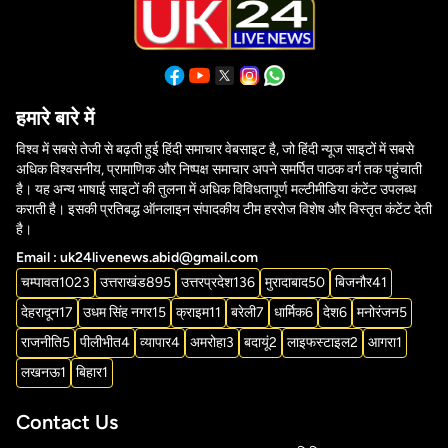
हमारे बारे में
विश्व में सबसे तेजी से बढ़ती हुई हिंदी समाचार वेबसाइट है, जो हिंदी न्यूज साइटों में सबसे
अधिक विश्वसनीय, प्रामाणिक और निष्पक्ष समाचार अपने समर्पित पाठक वर्ग तक पहुंचाती
है। यह अन्य भाषाई साइटों की तुलना में अधिक विविधतापूर्ण मल्टीमीडिया कंटेंट उपलब्ध
कराती है। इसकी प्रतिबद्ध ऑनलाइन संपादकीय टीम हररोज विशेष और विस्तृत कंटेंट देती
है।
Email : uk24livenews.abid@gmail.com
चम्पावत
1023
उत्तराखंड
895
उत्तरप्रदेश
136
मुरादाबाद
50
बिजनौर
41
देहरादून
17
उधम सिंह नगर
15
क्राइम
11
बरेली
7
धार्मिक
6
देश
6
मनोरंजन
5
राजनीति
5
पीलीभीत
4
व्यापार
4
अमरोहा
3
बदायूं
2
लाइफस्टाइल
2
आगरा
1
लखनऊ
1
बिहार
1
Contact Us