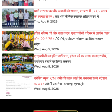
धामी सरकार का वीर जवानों को सम्मान, बनबसा में 37.82 लाख
की लागत से बन :
रहा भव्य सैनिक स्मारक अंतिम चरण में
Thu, Aug 6, 2026
हरित भविष्य की ओर बड़ा कदम: एनएचपीसी परिसर में लायंस क्लब
जोन-22 ने 75 :
पौधे रोपे, पर्यावरण संरक्षण का दिया सशक्त
संदेश
Wed, Aug 5, 2026
एनएचपीसी का हरित अभियान, हरेला पर्व पर लगाए फलदार पौधे, :
पर्यावरण बचाने का लिया संकल्प
Wed, Aug 5, 2026
ब्रेकिंग न्यूज़: CM धामी की पहल लाई रंग, बनबसा रेलवे स्टेशन
पर अब :
रुकेगी अछनेरा–टनकपुर एक्सप्रेस
Wed, Aug 5, 2026