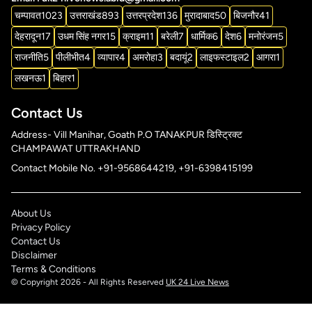
चम्पावत
1023
उत्तराखंड
893
उत्तरप्रदेश
136
मुरादाबाद
50
बिजनौर
41
देहरादून
17
उधम सिंह नगर
15
क्राइम
11
बरेली
7
धार्मिक
6
देश
6
मनोरंजन
5
राजनीति
5
पीलीभीत
4
व्यापार
4
अमरोहा
3
बदायूं
2
लाइफस्टाइल
2
आगरा
1
लखनऊ
1
बिहार
1
Contact Us
Address- Vill Manihar, Goath P.O TANAKPUR डिस्ट्रिक्ट
CHAMPAWAT UTTRAKHAND
Contact Mobile No. +91-9568644219, +91-6398415199
About Us
Privacy Policy
Contact Us
Disclaimer
Terms & Conditions
© Copyright 2026 - All Rights Reserved
UK 24 Live News