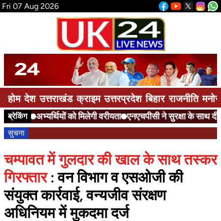
Fri 07 Aug 2026
होम
देश
उत्तराखंड
क्राइम
उत्तरप्रदेश
बिहार
राजनीति
मनोर
अभ्यर्थियों को मिलेगी वरीयता
एनएचपीसी ने सुरक्षा के साथ दी आ
ब्रेकिंग
सुचना
चम्पावत में गुलदार की खाल के साथ तस्कर
गिरफ्तार
: वन विभाग व एसओजी की
संयुक्त कार्रवाई, वन्यजीव संरक्षण
अधिनियम में मुकदमा दर्ज