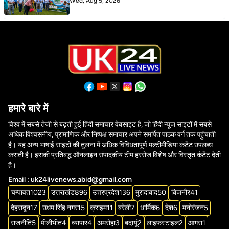
Wed, Aug 5, 2026
हमारे बारे में
विश्व में सबसे तेजी से बढ़ती हुई हिंदी समाचार वेबसाइट है, जो हिंदी न्यूज साइटों में सबसे
अधिक विश्वसनीय, प्रामाणिक और निष्पक्ष समाचार अपने समर्पित पाठक वर्ग तक पहुंचाती
है। यह अन्य भाषाई साइटों की तुलना में अधिक विविधतापूर्ण मल्टीमीडिया कंटेंट उपलब्ध
कराती है। इसकी प्रतिबद्ध ऑनलाइन संपादकीय टीम हररोज विशेष और विस्तृत कंटेंट देती
है।
Email : uk24livenews.abid@gmail.com
चम्पावत
1023
उत्तराखंड
896
उत्तरप्रदेश
136
मुरादाबाद
50
बिजनौर
41
देहरादून
17
उधम सिंह नगर
15
क्राइम
11
बरेली
7
धार्मिक
6
देश
6
मनोरंजन
5
राजनीति
5
पीलीभीत
4
व्यापार
4
अमरोहा
3
बदायूं
2
लाइफस्टाइल
2
आगरा
1