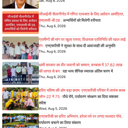
Sat, Aug 8, 2026
जीआईसी सैलानीगोठ में गणित प्रवक्ता के लिए आवेदन आमंत्रित,
एमएससी-बी.एड :
अभ्यर्थियों को मिलेगी वरीयता
Thu, Aug 6, 2026
ग्रामीणों की मांग पर खुला रास्ता, विधायक प्रतिनिधि की पहल लाई
रंग :
एनएचपीसी ने सुरक्षा के साथ दी आवाजाही की अनुमति
Thu, Aug 6, 2026
धामी सरकार का वीर जवानों को सम्मान, बनबसा में 37.82 लाख
की लागत से बन :
रहा भव्य सैनिक स्मारक अंतिम चरण में
Thu, Aug 6, 2026
हरित भविष्य की ओर बड़ा कदम: एनएचपीसी परिसर में लायंस क्लब
जोन-22 ने 75 :
पौधे रोपे, पर्यावरण संरक्षण का दिया सशक्त
संदेश
Wed, Aug 5, 2026
एनएचपीसी का हरित अभियान, हरेला पर्व पर लगाए फलदार पौधे, :
पर्यावरण बचाने का लिया संकल्प