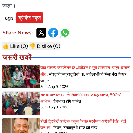
जाएगा।
Tags :
ब्रेकिंग न्यूज़
Share News:
👍 Like (
0
)
👎 Dislike (
0
)
जरूरी खबरें
सेवा संकल्प फाउंडेशन के आयोजन में गूंजे लोकगीत, झोड़ा-चांचरी
और :
सांस्कृतिक प्रस्तुतियां; 15 महिलाओं को मिला नंदा शिखर
सम्मान
Sun, Aug 9, 2026
शारदा घाट बनबसा से निकलेगी भव्य कांवड़ यात्रा, 500 से
अधिक :
शिवभक्त होंगे शामिल
Sun, Aug 9, 2026
होली ट्रिनिटी पब्लिक स्कूल के सह प्रबंधक अश्विनी सिंह ‘बंटी
सर’ का :
निधन, टनकपुर में शोक की लहर