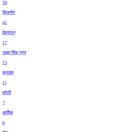
50
बिजनौर
41
देहरादून
17
उधम सिंह नगर
15
क्राइम
11
बरेली
7
धार्मिक
6