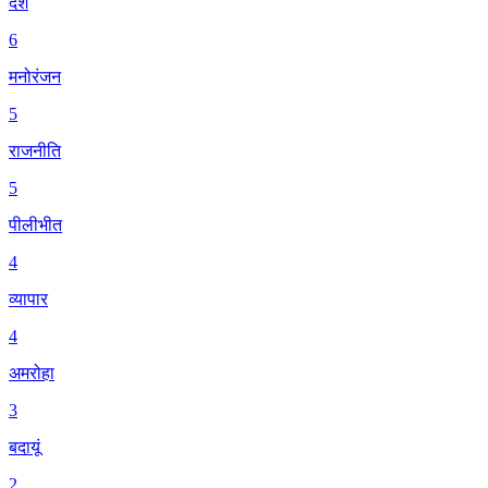
देश
6
मनोरंजन
5
राजनीति
5
पीलीभीत
4
व्यापार
4
अमरोहा
3
बदायूं
2