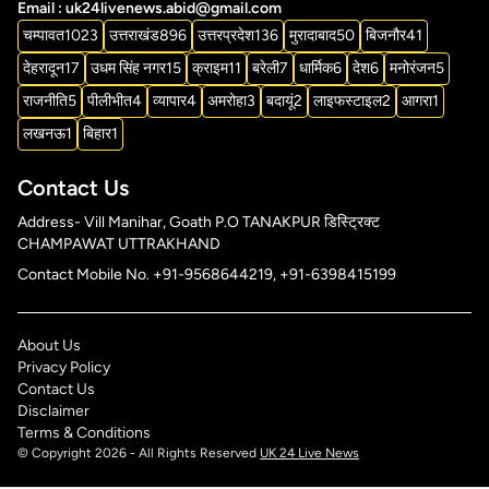
Email : uk24livenews.abid@gmail.com
चम्पावत
1023
उत्तराखंड
896
उत्तरप्रदेश
136
मुरादाबाद
50
बिजनौर
41
देहरादून
17
उधम सिंह नगर
15
क्राइम
11
बरेली
7
धार्मिक
6
देश
6
मनोरंजन
5
राजनीति
5
पीलीभीत
4
व्यापार
4
अमरोहा
3
बदायूं
2
लाइफस्टाइल
2
आगरा
1
लखनऊ
1
बिहार
1
Contact Us
Address- Vill Manihar, Goath P.O TANAKPUR डिस्ट्रिक्ट
CHAMPAWAT UTTRAKHAND
Contact Mobile No. +91-9568644219, +91-6398415199
About Us
Privacy Policy
Contact Us
Disclaimer
Terms & Conditions
© Copyright 2026 - All Rights Reserved
UK 24 Live News