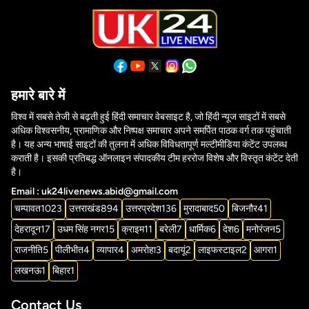
हमारे बारे में
विश्व में सबसे तेजी से बढ़ती हुई हिंदी समाचार वेबसाइट है, जो हिंदी न्यूज साइटों में सबसे
अधिक विश्वसनीय, प्रामाणिक और निष्पक्ष समाचार अपने समर्पित पाठक वर्ग तक पहुंचाती
है। यह अन्य भाषाई साइटों की तुलना में अधिक विविधतापूर्ण मल्टीमीडिया कंटेंट उपलब्ध
कराती है। इसकी प्रतिबद्ध ऑनलाइन संपादकीय टीम हररोज विशेष और विस्तृत कंटेंट देती
है।
Email : uk24livenews.abid@gmail.com
चम्पावत
1023
उत्तराखंड
894
उत्तरप्रदेश
136
मुरादाबाद
50
बिजनौर
41
देहरादून
17
उधम सिंह नगर
15
क्राइम
11
बरेली
7
धार्मिक
6
देश
6
मनोरंजन
5
राजनीति
5
पीलीभीत
4
व्यापार
4
अमरोहा
3
बदायूं
2
लाइफस्टाइल
2
आगरा
1
लखनऊ
1
बिहार
1
Contact Us