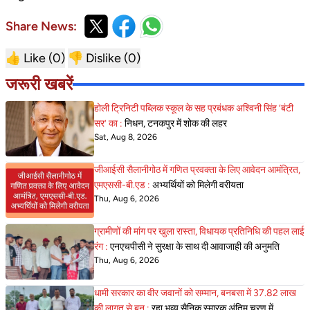
Share News:
👍 Like (
0
)
👎 Dislike (
0
)
जरूरी खबरें
होली ट्रिनिटी पब्लिक स्कूल के सह प्रबंधक अश्विनी सिंह ‘बंटी
सर’ का :
निधन, टनकपुर में शोक की लहर
Sat, Aug 8, 2026
जीआईसी सैलानीगोठ में गणित प्रवक्ता के लिए आवेदन आमंत्रित,
एमएससी-बी.एड :
अभ्यर्थियों को मिलेगी वरीयता
Thu, Aug 6, 2026
ग्रामीणों की मांग पर खुला रास्ता, विधायक प्रतिनिधि की पहल लाई
रंग :
एनएचपीसी ने सुरक्षा के साथ दी आवाजाही की अनुमति
Thu, Aug 6, 2026
धामी सरकार का वीर जवानों को सम्मान, बनबसा में 37.82 लाख
की लागत से बन :
रहा भव्य सैनिक स्मारक अंतिम चरण में