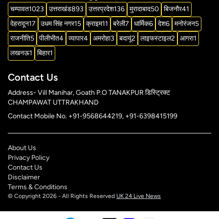
चम्पावत
1023
उत्तराखंड
893
उत्तरप्रदेश
136
मुरादाबाद
50
बिजनौर
41
देहरादून
17
उधम सिंह नगर
15
क्राइम
11
बरेली
7
धार्मिक
6
देश
6
मनोरंजन
5
राजनीति
5
पीलीभीत
4
व्यापार
4
अमरोहा
3
बदायूं
2
लाइफस्टाइल
2
आगरा
1
लखनऊ
1
बिहार
1
Contact Us
Address- Vill Manihar, Goath P.O TANAKPUR डिस्ट्रिक्ट
CHAMPAWAT UTTRAKHAND
Contact Mobile No. +91-9568644219, +91-6398415199
About Us
Privacy Policy
Contact Us
Disclaimer
Terms & Conditions
© Copyright 2026 - All Rights Reserved
UK 24 Live News