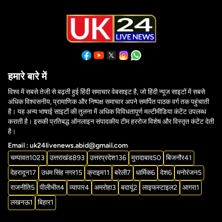
हमारे बारे में
विश्व में सबसे तेजी से बढ़ती हुई हिंदी समाचार वेबसाइट है, जो हिंदी न्यूज साइटों में सबसे
अधिक विश्वसनीय, प्रामाणिक और निष्पक्ष समाचार अपने समर्पित पाठक वर्ग तक पहुंचाती
है। यह अन्य भाषाई साइटों की तुलना में अधिक विविधतापूर्ण मल्टीमीडिया कंटेंट उपलब्ध
कराती है। इसकी प्रतिबद्ध ऑनलाइन संपादकीय टीम हररोज विशेष और विस्तृत कंटेंट देती
है।
Email : uk24livenews.abid@gmail.com
चम्पावत
1023
उत्तराखंड
893
उत्तरप्रदेश
136
मुरादाबाद
50
बिजनौर
41
देहरादून
17
उधम सिंह नगर
15
क्राइम
11
बरेली
7
धार्मिक
6
देश
6
मनोरंजन
5
राजनीति
5
पीलीभीत
4
व्यापार
4
अमरोहा
3
बदायूं
2
लाइफस्टाइल
2
आगरा
1
लखनऊ
1
बिहार
1