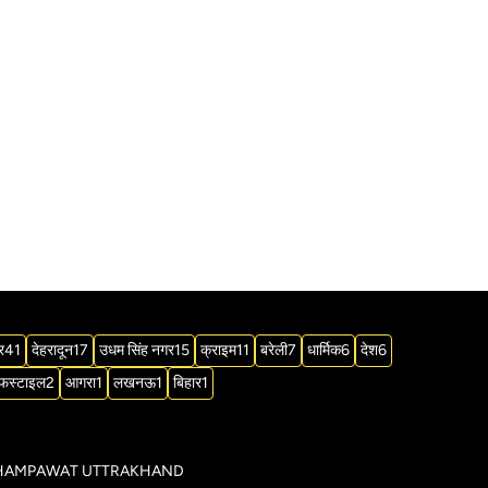
र
41
देहरादून
17
उधम सिंह नगर
15
क्राइम
11
बरेली
7
धार्मिक
6
देश
6
फस्टाइल
2
आगरा
1
लखनऊ
1
बिहार
1
िक्ट CHAMPAWAT UTTRAKHAND