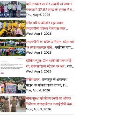
आवाजाही की अनुमति
धामी सरकार का वीर जवानों को सम्मान,
बनबसा में 37.82 लाख की लागत से बन
Thu, Aug 6, 2026
:
रहा भव्य सैनिक स्मारक अंतिम चरण में
हरित भविष्य की ओर बड़ा कदम:
एनएचपीसी परिसर में लायंस क्लब
Wed, Aug 5, 2026
जोन-22 ने 75 :
पौधे रोपे, पर्यावरण
संरक्षण का दिया सशक्त संदेश
एनएचपीसी का हरित अभियान, हरेला पर्व
पर लगाए फलदार पौधे, :
पर्यावरण बचाने
Wed, Aug 5, 2026
का लिया संकल्प
ब्रेकिंग न्यूज़: CM धामी की पहल लाई
रंग, बनबसा रेलवे स्टेशन पर अब :
रुकेगी
Wed, Aug 5, 2026
अछनेरा–टनकपुर एक्सप्रेस
विशेष खबर :
टनकपुर से अमरनाथ
यात्रा का पांचवां जत्था रवाना, 11
Tue, Aug 4, 2026
अगस्त को होगी वापसी
सीमा सुरक्षा को लेकर एसपी का औचक
निरीक्षण, शारदा बैराज व आईसीपी चेक :
Mon, Aug 3, 2026
पोस्ट की व्यवस्थाएं परखी