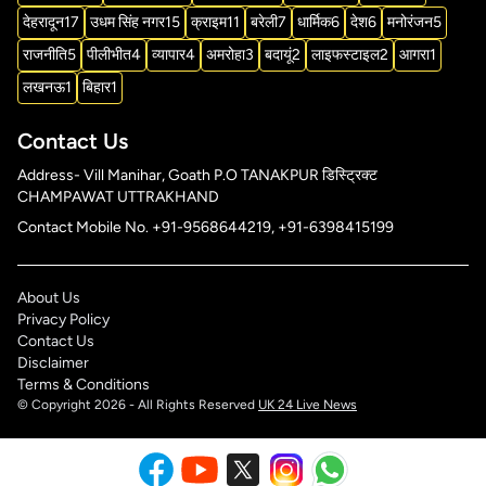
देहरादून
17
उधम सिंह नगर
15
क्राइम
11
बरेली
7
धार्मिक
6
देश
6
मनोरंजन
5
राजनीति
5
पीलीभीत
4
व्यापार
4
अमरोहा
3
बदायूं
2
लाइफस्टाइल
2
आगरा
1
लखनऊ
1
बिहार
1
Contact Us
Address- Vill Manihar, Goath P.O TANAKPUR डिस्ट्रिक्ट
CHAMPAWAT UTTRAKHAND
Contact Mobile No. +91-9568644219, +91-6398415199
About Us
Privacy Policy
Contact Us
Disclaimer
Terms & Conditions
© Copyright 2026 - All Rights Reserved
UK 24 Live News