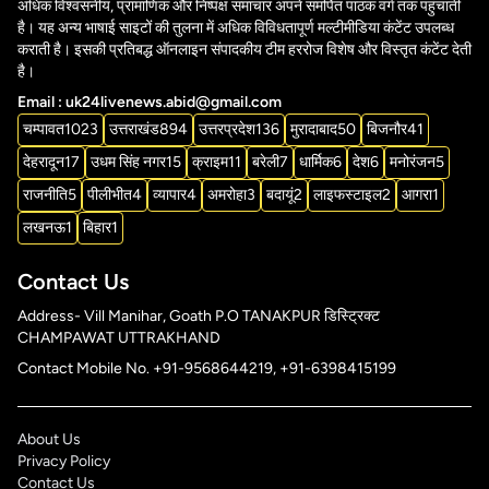
अधिक विश्वसनीय, प्रामाणिक और निष्पक्ष समाचार अपने समर्पित पाठक वर्ग तक पहुंचाती
है। यह अन्य भाषाई साइटों की तुलना में अधिक विविधतापूर्ण मल्टीमीडिया कंटेंट उपलब्ध
कराती है। इसकी प्रतिबद्ध ऑनलाइन संपादकीय टीम हररोज विशेष और विस्तृत कंटेंट देती
है।
Email : uk24livenews.abid@gmail.com
चम्पावत
1023
उत्तराखंड
894
उत्तरप्रदेश
136
मुरादाबाद
50
बिजनौर
41
देहरादून
17
उधम सिंह नगर
15
क्राइम
11
बरेली
7
धार्मिक
6
देश
6
मनोरंजन
5
राजनीति
5
पीलीभीत
4
व्यापार
4
अमरोहा
3
बदायूं
2
लाइफस्टाइल
2
आगरा
1
लखनऊ
1
बिहार
1
Contact Us
Address- Vill Manihar, Goath P.O TANAKPUR डिस्ट्रिक्ट
CHAMPAWAT UTTRAKHAND
Contact Mobile No. +91-9568644219, +91-6398415199
About Us
Privacy Policy
Contact Us