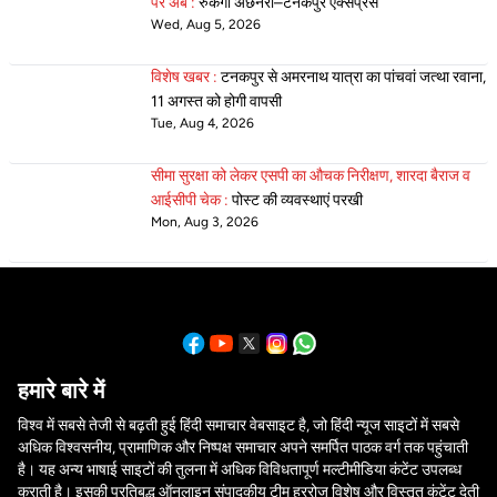
पर अब :
रुकेगी अछनेरा–टनकपुर एक्सप्रेस
Wed, Aug 5, 2026
विशेष खबर :
टनकपुर से अमरनाथ यात्रा का पांचवां जत्था रवाना,
11 अगस्त को होगी वापसी
Tue, Aug 4, 2026
सीमा सुरक्षा को लेकर एसपी का औचक निरीक्षण, शारदा बैराज व
आईसीपी चेक :
पोस्ट की व्यवस्थाएं परखी
Mon, Aug 3, 2026
हमारे बारे में
विश्व में सबसे तेजी से बढ़ती हुई हिंदी समाचार वेबसाइट है, जो हिंदी न्यूज साइटों में सबसे
अधिक विश्वसनीय, प्रामाणिक और निष्पक्ष समाचार अपने समर्पित पाठक वर्ग तक पहुंचाती
है। यह अन्य भाषाई साइटों की तुलना में अधिक विविधतापूर्ण मल्टीमीडिया कंटेंट उपलब्ध
कराती है। इसकी प्रतिबद्ध ऑनलाइन संपादकीय टीम हररोज विशेष और विस्तृत कंटेंट देती