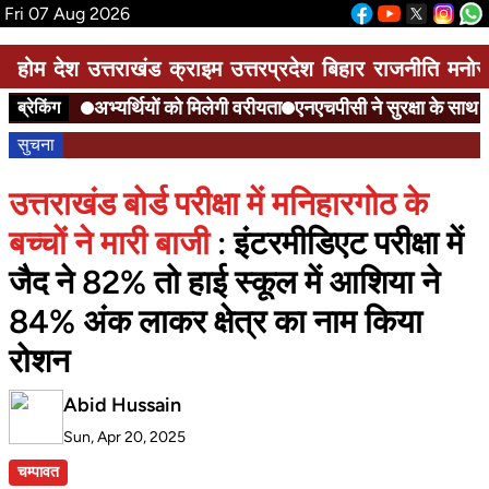
Fri 07 Aug 2026
होम
देश
उत्तराखंड
क्राइम
उत्तरप्रदेश
बिहार
राजनीति
मनोर
अभ्यर्थियों को मिलेगी वरीयता
एनएचपीसी ने सुरक्षा के साथ द
ब्रेकिंग
सुचना
उत्तराखंड बोर्ड परीक्षा में मनिहारगोठ के
बच्चों ने मारी बाजी
: इंटरमीडिएट परीक्षा में
जैद ने 82% तो हाई स्कूल में आशिया ने
84% अंक लाकर क्षेत्र का नाम किया
रोशन
Abid Hussain
Sun, Apr 20, 2025
चम्पावत