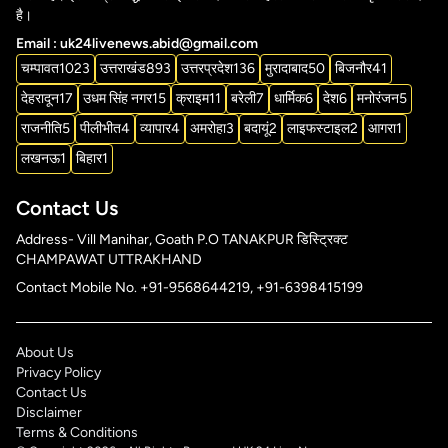
है।
Email : uk24livenews.abid@gmail.com
चम्पावत
1023
उत्तराखंड
893
उत्तरप्रदेश
136
मुरादाबाद
50
बिजनौर
41
देहरादून
17
उधम सिंह नगर
15
क्राइम
11
बरेली
7
धार्मिक
6
देश
6
मनोरंजन
5
राजनीति
5
पीलीभीत
4
व्यापार
4
अमरोहा
3
बदायूं
2
लाइफस्टाइल
2
आगरा
1
लखनऊ
1
बिहार
1
Contact Us
Address- Vill Manihar, Goath P.O TANAKPUR डिस्ट्रिक्ट
CHAMPAWAT UTTRAKHAND
Contact Mobile No. +91-9568644219, +91-6398415199
About Us
Privacy Policy
Contact Us
Disclaimer
Terms & Conditions