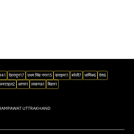
र
41
देहरादून
17
उधम सिंह नगर
15
क्राइम
11
बरेली
7
धार्मिक
6
देश
6
फस्टाइल
2
आगरा
1
लखनऊ
1
बिहार
1
िक्ट CHAMPAWAT UTTRAKHAND