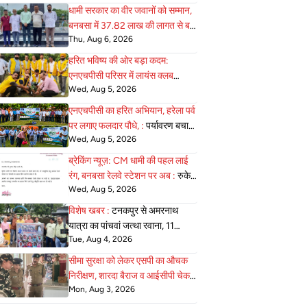
आवाजाही की अनुमति
धामी सरकार का वीर जवानों को सम्मान,
बनबसा में 37.82 लाख की लागत से बन
Thu, Aug 6, 2026
:
रहा भव्य सैनिक स्मारक अंतिम चरण में
हरित भविष्य की ओर बड़ा कदम:
एनएचपीसी परिसर में लायंस क्लब
Wed, Aug 5, 2026
जोन-22 ने 75 :
पौधे रोपे, पर्यावरण
संरक्षण का दिया सशक्त संदेश
एनएचपीसी का हरित अभियान, हरेला पर्व
पर लगाए फलदार पौधे, :
पर्यावरण बचाने
Wed, Aug 5, 2026
का लिया संकल्प
ब्रेकिंग न्यूज़: CM धामी की पहल लाई
रंग, बनबसा रेलवे स्टेशन पर अब :
रुकेगी
Wed, Aug 5, 2026
अछनेरा–टनकपुर एक्सप्रेस
विशेष खबर :
टनकपुर से अमरनाथ
यात्रा का पांचवां जत्था रवाना, 11
Tue, Aug 4, 2026
अगस्त को होगी वापसी
सीमा सुरक्षा को लेकर एसपी का औचक
निरीक्षण, शारदा बैराज व आईसीपी चेक :
Mon, Aug 3, 2026
पोस्ट की व्यवस्थाएं परखी