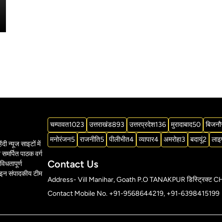
चम्पावत
1023
उत्तराखंड
893
उत्तरप्रदेश
136
मुरादाबाद
50
बिजनौ
मनोरंजन
5
राजनीति
5
पीलीभीत
4
व्यापार
4
अमरोहा
3
बदायूं
2
लाइ
दी न्यूज साइटों में
समर्पित पाठक वर्ग
Contact Us
विधतापूर्ण
ाइन संपादकीय टीम
Address- Vill Manihar, Goath P.O TANAKPUR डिस्ट्र
Contact Mobile No. +91-9568644219, +91-6398415199