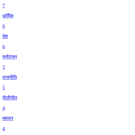
7
धार्मिक
6
देश
6
मनोरंजन
5
राजनीति
5
पीलीभीत
4
व्यापार
4