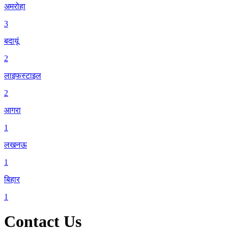
अमरोहा
3
बदायूं
2
लाइफस्टाइल
2
आगरा
1
लखनऊ
1
बिहार
1
Contact Us