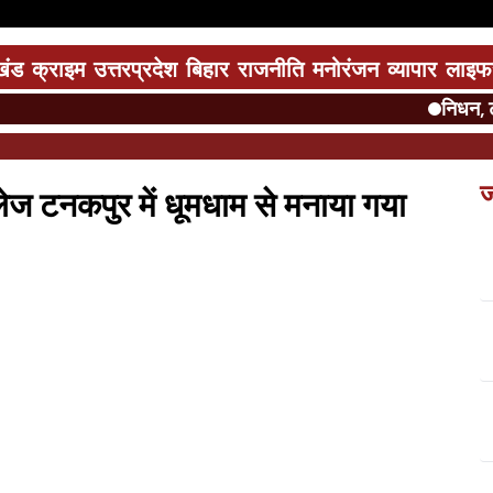
खंड
क्राइम
उत्तरप्रदेश
बिहार
राजनीति
मनोरंजन
व्यापार
लाइफ
निधन, टनक
ज
लेज टनकपुर में धूमधाम से मनाया गया