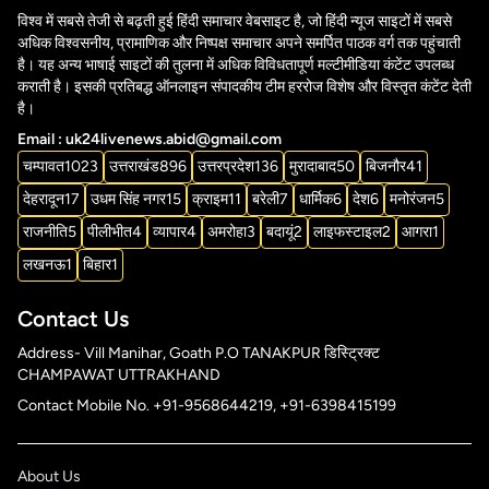
विश्व में सबसे तेजी से बढ़ती हुई हिंदी समाचार वेबसाइट है, जो हिंदी न्यूज साइटों में सबसे
अधिक विश्वसनीय, प्रामाणिक और निष्पक्ष समाचार अपने समर्पित पाठक वर्ग तक पहुंचाती
है। यह अन्य भाषाई साइटों की तुलना में अधिक विविधतापूर्ण मल्टीमीडिया कंटेंट उपलब्ध
कराती है। इसकी प्रतिबद्ध ऑनलाइन संपादकीय टीम हररोज विशेष और विस्तृत कंटेंट देती
है।
Email : uk24livenews.abid@gmail.com
चम्पावत
1023
उत्तराखंड
896
उत्तरप्रदेश
136
मुरादाबाद
50
बिजनौर
41
देहरादून
17
उधम सिंह नगर
15
क्राइम
11
बरेली
7
धार्मिक
6
देश
6
मनोरंजन
5
राजनीति
5
पीलीभीत
4
व्यापार
4
अमरोहा
3
बदायूं
2
लाइफस्टाइल
2
आगरा
1
लखनऊ
1
बिहार
1
Contact Us
Address- Vill Manihar, Goath P.O TANAKPUR डिस्ट्रिक्ट
CHAMPAWAT UTTRAKHAND
Contact Mobile No. +91-9568644219, +91-6398415199
About Us