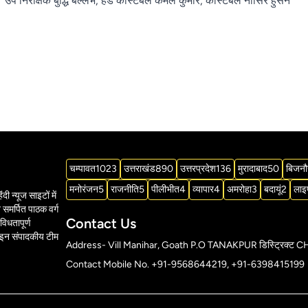
निरीक्षक बुद्धि बल्लभ, हेड कांस्टेबल कमल कुमार, कांस्टेबल नासिर हुसैन
चम्पावत
1023
उत्तराखंड
890
उत्तरप्रदेश
136
मुरादाबाद
50
बिजनौ
मनोरंजन
5
राजनीति
5
पीलीभीत
4
व्यापार
4
अमरोहा
3
बदायूं
2
लाइ
दी न्यूज साइटों में
समर्पित पाठक वर्ग
Contact Us
विधतापूर्ण
ाइन संपादकीय टीम
Address- Vill Manihar, Goath P.O TANAKPUR डिस्ट्र
Contact Mobile No. +91-9568644219, +91-6398415199