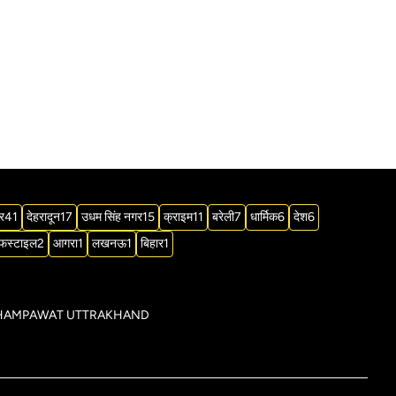
र
41
देहरादून
17
उधम सिंह नगर
15
क्राइम
11
बरेली
7
धार्मिक
6
देश
6
फस्टाइल
2
आगरा
1
लखनऊ
1
बिहार
1
िक्ट CHAMPAWAT UTTRAKHAND