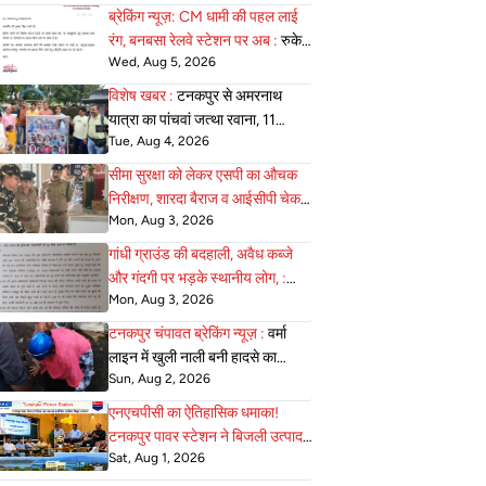
ब्रेकिंग न्यूज़: CM धामी की पहल लाई
रंग, बनबसा रेलवे स्टेशन पर अब :
रुकेगी
Wed, Aug 5, 2026
अछनेरा–टनकपुर एक्सप्रेस
विशेष खबर :
टनकपुर से अमरनाथ
यात्रा का पांचवां जत्था रवाना, 11
Tue, Aug 4, 2026
अगस्त को होगी वापसी
सीमा सुरक्षा को लेकर एसपी का औचक
निरीक्षण, शारदा बैराज व आईसीपी चेक :
Mon, Aug 3, 2026
पोस्ट की व्यवस्थाएं परखी
गांधी ग्राउंड की बदहाली, अवैध कब्जे
और गंदगी पर भड़के स्थानीय लोग, :
Mon, Aug 3, 2026
एसडीएम को सौंपा ज्ञापन
टनकपुर चंपावत ब्रेकिंग न्यूज़ :
वर्मा
लाइन में खुली नाली बनी हादसे का
Sun, Aug 2, 2026
कारण, पाइपलाइन कार्य के दौरान
शिक्षिका गिरी, बाल-बाल बचीं
एनएचपीसी का ऐतिहासिक धमाका!
टनकपुर पावर स्टेशन ने बिजली उत्पादन
Sat, Aug 1, 2026
के :
सभी पुराने रिकॉर्ड तोड़ रचा नया
इतिहास