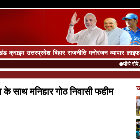
खंड
क्राइम
उत्तरप्रदेश
बिहार
राजनीति
मनोरंजन
व्यापार
लाइफ
पौधे रोपे, पर्य
ज
ब के साथ मनिहार गोठ निवासी फहीम