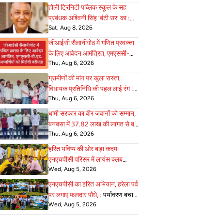
होली ट्रिनिटी पब्लिक स्कूल के सह
प्रबंधक अश्विनी सिंह ‘बंटी सर’ का :
Sat, Aug 8, 2026
निधन, टनकपुर में शोक की लहर
जीआईसी सैलानीगोठ में गणित प्रवक्ता
के लिए आवेदन आमंत्रित, एमएससी-
Thu, Aug 6, 2026
बी.एड :
अभ्यर्थियों को मिलेगी वरीयता
ग्रामीणों की मांग पर खुला रास्ता,
विधायक प्रतिनिधि की पहल लाई रंग :
Thu, Aug 6, 2026
एनएचपीसी ने सुरक्षा के साथ दी
आवाजाही की अनुमति
धामी सरकार का वीर जवानों को सम्मान,
बनबसा में 37.82 लाख की लागत से बन
Thu, Aug 6, 2026
:
रहा भव्य सैनिक स्मारक अंतिम चरण में
हरित भविष्य की ओर बड़ा कदम:
एनएचपीसी परिसर में लायंस क्लब
Wed, Aug 5, 2026
जोन-22 ने 75 :
पौधे रोपे, पर्यावरण
संरक्षण का दिया सशक्त संदेश
एनएचपीसी का हरित अभियान, हरेला पर्व
पर लगाए फलदार पौधे, :
पर्यावरण बचाने
Wed, Aug 5, 2026
का लिया संकल्प