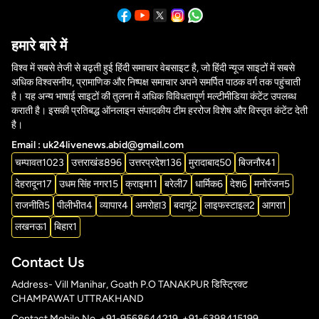
हमारे बारे में
विश्व में सबसे तेजी से बढ़ती हुई हिंदी समाचार वेबसाइट है, जो हिंदी न्यूज साइटों में सबसे
अधिक विश्वसनीय, प्रामाणिक और निष्पक्ष समाचार अपने समर्पित पाठक वर्ग तक पहुंचाती
है। यह अन्य भाषाई साइटों की तुलना में अधिक विविधतापूर्ण मल्टीमीडिया कंटेंट उपलब्ध
कराती है। इसकी प्रतिबद्ध ऑनलाइन संपादकीय टीम हररोज विशेष और विस्तृत कंटेंट देती
है।
Email : uk24livenews.abid@gmail.com
चम्पावत
1023
उत्तराखंड
896
उत्तरप्रदेश
136
मुरादाबाद
50
बिजनौर
41
देहरादून
17
उधम सिंह नगर
15
क्राइम
11
बरेली
7
धार्मिक
6
देश
6
मनोरंजन
5
राजनीति
5
पीलीभीत
4
व्यापार
4
अमरोहा
3
बदायूं
2
लाइफस्टाइल
2
आगरा
1
लखनऊ
1
बिहार
1
Contact Us
Address- Vill Manihar, Goath P.O TANAKPUR डिस्ट्रिक्ट
CHAMPAWAT UTTRAKHAND
Contact Mobile No. +91-9568644219, +91-6398415199