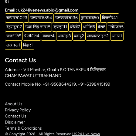
है।
Email : uk24livenews.abid@gmail.com
चम्पावत
1023
उत्तराखंड
894
उत्तरप्रदेश
136
मुरादाबाद
50
बिजनौर
41
देहरादून
17
उधम सिंह नगर
15
क्राइम
11
बरेली
7
धार्मिक
6
देश
6
मनोरंजन
5
राजनीति
5
पीलीभीत
4
व्यापार
4
अमरोहा
3
बदायूं
2
लाइफस्टाइल
2
आगरा
1
लखनऊ
1
बिहार
1
Contact Us
Address- Vill Manihar, Goath P.O TANAKPUR डिस्ट्रिक्ट
CHAMPAWAT UTTRAKHAND
Contact Mobile No. +91-9568644219, +91-6398415199
About Us
Privacy Policy
Contact Us
Disclaimer
Terms & Conditions
© Copyright 2026 - All Rights Reserved
UK 24 Live News