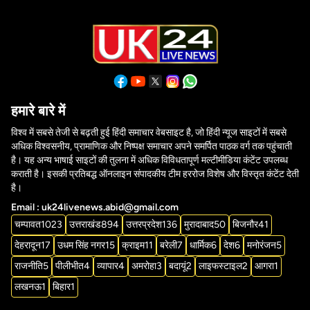
हमारे बारे में
विश्व में सबसे तेजी से बढ़ती हुई हिंदी समाचार वेबसाइट है, जो हिंदी न्यूज साइटों में सबसे
अधिक विश्वसनीय, प्रामाणिक और निष्पक्ष समाचार अपने समर्पित पाठक वर्ग तक पहुंचाती
है। यह अन्य भाषाई साइटों की तुलना में अधिक विविधतापूर्ण मल्टीमीडिया कंटेंट उपलब्ध
कराती है। इसकी प्रतिबद्ध ऑनलाइन संपादकीय टीम हररोज विशेष और विस्तृत कंटेंट देती
है।
Email : uk24livenews.abid@gmail.com
चम्पावत
1023
उत्तराखंड
894
उत्तरप्रदेश
136
मुरादाबाद
50
बिजनौर
41
देहरादून
17
उधम सिंह नगर
15
क्राइम
11
बरेली
7
धार्मिक
6
देश
6
मनोरंजन
5
राजनीति
5
पीलीभीत
4
व्यापार
4
अमरोहा
3
बदायूं
2
लाइफस्टाइल
2
आगरा
1
लखनऊ
1
बिहार
1