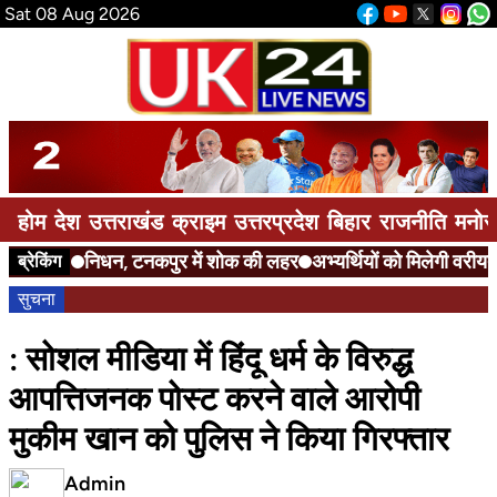
Sat 08 Aug 2026
होम
देश
उत्तराखंड
क्राइम
उत्तरप्रदेश
बिहार
राजनीति
मनोर
निधन, टनकपुर में शोक की लहर
अभ्यर्थियों को मिलेगी वरीयता
ब्रेकिंग
सुचना
: सोशल मीडिया में हिंदू धर्म के विरुद्ध
आपत्तिजनक पोस्ट करने वाले आरोपी
मुकीम खान को पुलिस ने किया गिरफ्तार
Admin