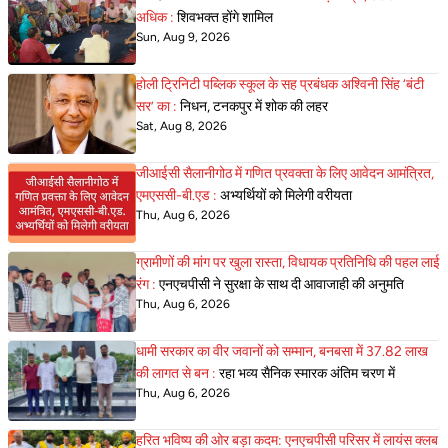
अधिक :
शिवभक्त होंगे शामिल
Sun, Aug 9, 2026
होली ट्रिनिटी पब्लिक स्कूल के सह प्रबंधक अश्विनी सिंह ‘बंटी
सर’ का :
निधन, टनकपुर में शोक की लहर
Sat, Aug 8, 2026
जीआईसी सैलानीगोठ में गणित प्रवक्ता के लिए आवेदन आमंत्रित,
एमएससी-बी.एड :
अभ्यर्थियों को मिलेगी वरीयता
Thu, Aug 6, 2026
ग्रामीणों की मांग पर खुला रास्ता, विधायक प्रतिनिधि की पहल लाई
रंग :
एनएचपीसी ने सुरक्षा के साथ दी आवाजाही की अनुमति
Thu, Aug 6, 2026
धामी सरकार का वीर जवानों को सम्मान, बनबसा में 37.82 लाख
की लागत से बन :
रहा भव्य सैनिक स्मारक अंतिम चरण में
Thu, Aug 6, 2026
हरित भविष्य की ओर बड़ा कदम: एनएचपीसी परिसर में लायंस क्लब