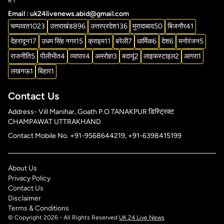
Email : uk24livenews.abid@gmail.com
चम्पावत
1023
उत्तराखंड
896
उत्तरप्रदेश
136
मुरादाबाद
50
बिजनौर
41
देहरादून
17
उधम सिंह नगर
15
क्राइम
11
बरेली
7
धार्मिक
6
देश
6
मनोरंजन
5
राजनीति
5
पीलीभीत
4
व्यापार
4
अमरोहा
3
बदायूं
2
लाइफस्टाइल
2
आगरा
1
लखनऊ
1
बिहार
1
Contact Us
Address- Vill Manihar, Goath P.O TANAKPUR डिस्ट्रिक्ट
CHAMPAWAT UTTRAKHAND
Contact Mobile No. +91-9568644219, +91-6398415199
About Us
Privacy Policy
Contact Us
Disclaimer
Terms & Conditions
© Copyright 2026 - All Rights Reserved
UK 24 Live News