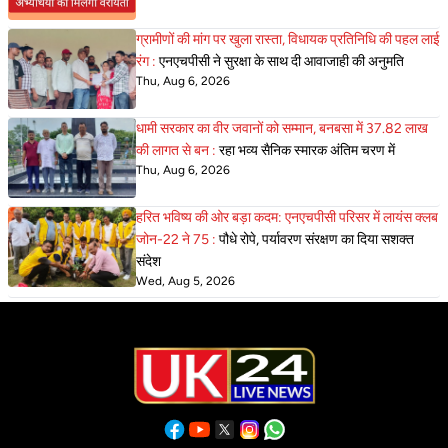
ग्रामीणों की मांग पर खुला रास्ता, विधायक प्रतिनिधि की पहल लाई
रंग :
एनएचपीसी ने सुरक्षा के साथ दी आवाजाही की अनुमति
Thu, Aug 6, 2026
धामी सरकार का वीर जवानों को सम्मान, बनबसा में 37.82 लाख
की लागत से बन :
रहा भव्य सैनिक स्मारक अंतिम चरण में
Thu, Aug 6, 2026
हरित भविष्य की ओर बड़ा कदम: एनएचपीसी परिसर में लायंस क्लब
जोन-22 ने 75 :
पौधे रोपे, पर्यावरण संरक्षण का दिया सशक्त
संदेश
Wed, Aug 5, 2026