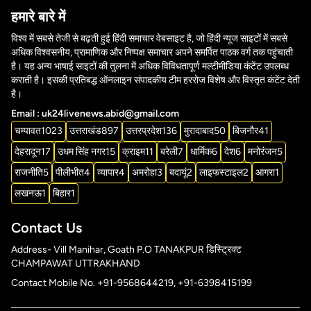
हमारे बारे में
विश्व में सबसे तेजी से बढ़ती हुई हिंदी समाचार वेबसाइट है, जो हिंदी न्यूज साइटों में सबसे
अधिक विश्वसनीय, प्रामाणिक और निष्पक्ष समाचार अपने समर्पित पाठक वर्ग तक पहुंचाती
है। यह अन्य भाषाई साइटों की तुलना में अधिक विविधतापूर्ण मल्टीमीडिया कंटेंट उपलब्ध
कराती है। इसकी प्रतिबद्ध ऑनलाइन संपादकीय टीम हररोज विशेष और विस्तृत कंटेंट देती
है।
Email : uk24livenews.abid@gmail.com
चम्पावत
1023
उत्तराखंड
897
उत्तरप्रदेश
136
मुरादाबाद
50
बिजनौर
41
देहरादून
17
उधम सिंह नगर
15
क्राइम
11
बरेली
7
धार्मिक
6
देश
6
मनोरंजन
5
राजनीति
5
पीलीभीत
4
व्यापार
4
अमरोहा
3
बदायूं
2
लाइफस्टाइल
2
आगरा
1
लखनऊ
1
बिहार
1
Contact Us
Address- Vill Manihar, Goath P.O TANAKPUR डिस्ट्रिक्ट
CHAMPAWAT UTTRAKHAND
Contact Mobile No. +91-9568644219, +91-6398415199