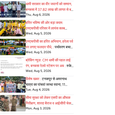
आवाजाही की अनुमति
धामी सरकार का वीर जवानों को सम्मान,
बनबसा में 37.82 लाख की लागत से बन
Thu, Aug 6, 2026
:
रहा भव्य सैनिक स्मारक अंतिम चरण में
हरित भविष्य की ओर बड़ा कदम:
एनएचपीसी परिसर में लायंस क्लब
Wed, Aug 5, 2026
जोन-22 ने 75 :
पौधे रोपे, पर्यावरण
संरक्षण का दिया सशक्त संदेश
एनएचपीसी का हरित अभियान, हरेला पर्व
पर लगाए फलदार पौधे, :
पर्यावरण बचाने
Wed, Aug 5, 2026
का लिया संकल्प
ब्रेकिंग न्यूज़: CM धामी की पहल लाई
रंग, बनबसा रेलवे स्टेशन पर अब :
रुकेगी
Wed, Aug 5, 2026
अछनेरा–टनकपुर एक्सप्रेस
विशेष खबर :
टनकपुर से अमरनाथ
यात्रा का पांचवां जत्था रवाना, 11
Tue, Aug 4, 2026
अगस्त को होगी वापसी
सीमा सुरक्षा को लेकर एसपी का औचक
निरीक्षण, शारदा बैराज व आईसीपी चेक :
Mon, Aug 3, 2026
पोस्ट की व्यवस्थाएं परखी