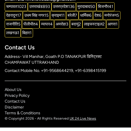
चम्पावत
1023
उत्तराखंड
893
उत्तरप्रदेश
136
मुरादाबाद
50
बिजनौर
41
देहरादून
17
उधम सिंह नगर
15
क्राइम
11
बरेली
7
धार्मिक
6
देश
6
मनोरंजन
5
राजनीति
5
पीलीभीत
4
व्यापार
4
अमरोहा
3
बदायूं
2
लाइफस्टाइल
2
आगरा
1
लखनऊ
1
बिहार
1
Contact Us
Address- Vill Manihar, Goath P.O TANAKPUR डिस्ट्रिक्ट
CHAMPAWAT UTTRAKHAND
Contact Mobile No. +91-9568644219, +91-6398415199
About Us
Privacy Policy
Contact Us
Disclaimer
Terms & Conditions
© Copyright 2026 - All Rights Reserved
UK 24 Live News