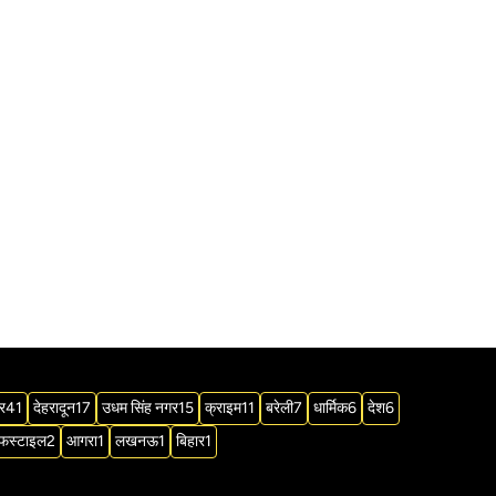
र
41
देहरादून
17
उधम सिंह नगर
15
क्राइम
11
बरेली
7
धार्मिक
6
देश
6
फस्टाइल
2
आगरा
1
लखनऊ
1
बिहार
1