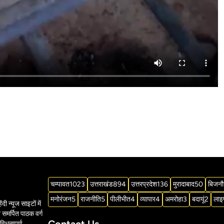
चम्पावत
1023
उत्तराखंड
894
उत्तरप्रदेश
136
मुरादाबाद
50
बिजनौ
मनोरंजन
5
राजनीति
5
पीलीभीत
4
व्यापार
4
अमरोहा
3
बदायूं
2
लाइ
दी न्यूज साइटों में
समर्पित पाठक वर्ग
विधतापूर्ण