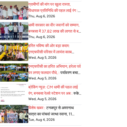
ग्रामीणों की मांग पर खुला रास्ता,
विधायक प्रतिनिधि की पहल लाई रंग :
Thu, Aug 6, 2026
एनएचपीसी ने सुरक्षा के साथ दी
आवाजाही की अनुमति
धामी सरकार का वीर जवानों को सम्मान,
बनबसा में 37.82 लाख की लागत से बन
Thu, Aug 6, 2026
:
रहा भव्य सैनिक स्मारक अंतिम चरण में
हरित भविष्य की ओर बड़ा कदम:
एनएचपीसी परिसर में लायंस क्लब
Wed, Aug 5, 2026
जोन-22 ने 75 :
पौधे रोपे, पर्यावरण
संरक्षण का दिया सशक्त संदेश
एनएचपीसी का हरित अभियान, हरेला पर्व
पर लगाए फलदार पौधे, :
पर्यावरण बचाने
Wed, Aug 5, 2026
का लिया संकल्प
ब्रेकिंग न्यूज़: CM धामी की पहल लाई
रंग, बनबसा रेलवे स्टेशन पर अब :
रुकेगी
Wed, Aug 5, 2026
अछनेरा–टनकपुर एक्सप्रेस
विशेष खबर :
टनकपुर से अमरनाथ
यात्रा का पांचवां जत्था रवाना, 11
Tue, Aug 4, 2026
अगस्त को होगी वापसी