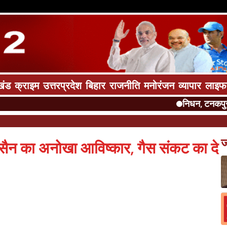
खंड
क्राइम
उत्तरप्रदेश
बिहार
राजनीति
मनोरंजन
व्यापार
लाइफ
निधन, टनकपुर में शोक की ल
ज
सैन का अनोखा आविष्कार, गैस संकट का दे