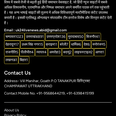
विश्व में सबसे तेजी से बढ़ती हुई हिंदी समाचार वेबसाइट है, जो हिंदी न्यूज साइटों में सबसे
अधिक विश्वसनीय, प्रामाणिक और निष्पक्ष समाचार अपने समर्पित पाठक वर्ग तक पहुंचाती
है। यह अन्य भाषाई साइटों की तुलना में अधिक विविधतापूर्ण मल्टीमीडिया कंटेंट उपलब्ध
कराती है। इसकी प्रतिबद्ध ऑनलाइन संपादकीय टीम हररोज विशेष और विस्तृत कंटेंट देती
है।
Email : uk24livenews.abid@gmail.com
चम्पावत
1023
उत्तराखंड
891
उत्तरप्रदेश
136
मुरादाबाद
50
बिजनौर
41
देहरादून
17
उधम सिंह नगर
15
क्राइम
11
बरेली
7
धार्मिक
6
देश
6
मनोरंजन
5
राजनीति
5
पीलीभीत
4
व्यापार
4
अमरोहा
3
बदायूं
2
लाइफस्टाइल
2
आगरा
1
लखनऊ
1
बिहार
1
Contact Us
Address- Vill Manihar, Goath P.O TANAKPUR डिस्ट्रिक्ट
CHAMPAWAT UTTRAKHAND
Contact Mobile No. +91-9568644219, +91-6398415199
About Us
Privacy Policy