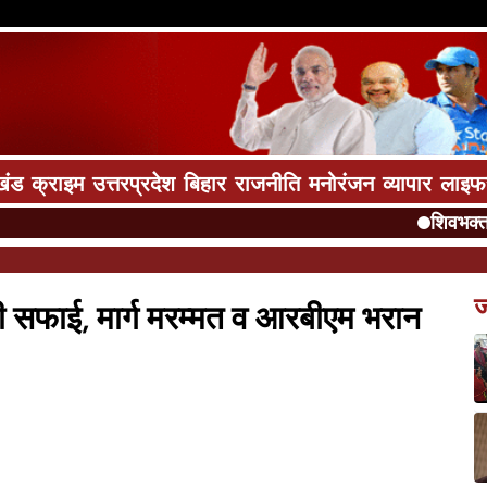
खंड
क्राइम
उत्तरप्रदेश
बिहार
राजनीति
मनोरंजन
व्यापार
लाइफ
शिवभक्त होंग
ज
ी सफाई, मार्ग मरम्मत व आरबीएम भरान