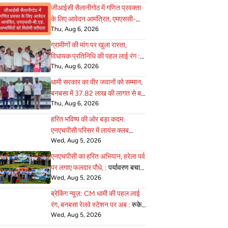
जीआईसी सैलानीगोठ में गणित प्रवक्ता
के लिए आवेदन आमंत्रित, एमएससी-
Thu, Aug 6, 2026
बी.एड :
अभ्यर्थियों को मिलेगी वरीयता
ग्रामीणों की मांग पर खुला रास्ता,
विधायक प्रतिनिधि की पहल लाई रंग :
Thu, Aug 6, 2026
एनएचपीसी ने सुरक्षा के साथ दी
आवाजाही की अनुमति
धामी सरकार का वीर जवानों को सम्मान,
बनबसा में 37.82 लाख की लागत से बन
Thu, Aug 6, 2026
:
रहा भव्य सैनिक स्मारक अंतिम चरण में
हरित भविष्य की ओर बड़ा कदम:
एनएचपीसी परिसर में लायंस क्लब
Wed, Aug 5, 2026
जोन-22 ने 75 :
पौधे रोपे, पर्यावरण
संरक्षण का दिया सशक्त संदेश
एनएचपीसी का हरित अभियान, हरेला पर्व
पर लगाए फलदार पौधे, :
पर्यावरण बचाने
Wed, Aug 5, 2026
का लिया संकल्प
ब्रेकिंग न्यूज़: CM धामी की पहल लाई
रंग, बनबसा रेलवे स्टेशन पर अब :
रुकेगी
Wed, Aug 5, 2026
अछनेरा–टनकपुर एक्सप्रेस