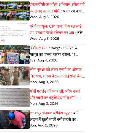
संरक्षण का दिया सशक्त संदेश
एनएचपीसी का हरित अभियान, हरेला पर्व
पर लगाए फलदार पौधे, :
पर्यावरण बचाने
Wed, Aug 5, 2026
का लिया संकल्प
ब्रेकिंग न्यूज़: CM धामी की पहल लाई
रंग, बनबसा रेलवे स्टेशन पर अब :
रुकेगी
Wed, Aug 5, 2026
अछनेरा–टनकपुर एक्सप्रेस
विशेष खबर :
टनकपुर से अमरनाथ
यात्रा का पांचवां जत्था रवाना, 11
Tue, Aug 4, 2026
अगस्त को होगी वापसी
सीमा सुरक्षा को लेकर एसपी का औचक
निरीक्षण, शारदा बैराज व आईसीपी चेक :
Mon, Aug 3, 2026
पोस्ट की व्यवस्थाएं परखी
गांधी ग्राउंड की बदहाली, अवैध कब्जे
और गंदगी पर भड़के स्थानीय लोग, :
Mon, Aug 3, 2026
एसडीएम को सौंपा ज्ञापन
टनकपुर चंपावत ब्रेकिंग न्यूज़ :
वर्मा
लाइन में खुली नाली बनी हादसे का
Sun, Aug 2, 2026
कारण, पाइपलाइन कार्य के दौरान
शिक्षिका गिरी, बाल-बाल बचीं