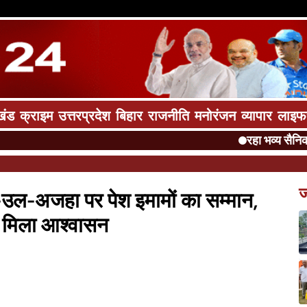
खंड
क्राइम
उत्तरप्रदेश
बिहार
राजनीति
मनोरंजन
व्यापार
लाइफ
रहा भव्य सैनिक स्मारक अ
ज
-उल-अजहा पर पेश इमामों का सम्मान,
का मिला आश्वासन