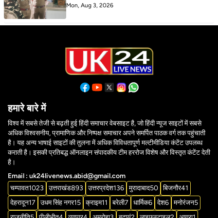
Mon, Aug 3, 2026
हमारे बारे में
विश्व में सबसे तेजी से बढ़ती हुई हिंदी समाचार वेबसाइट है, जो हिंदी न्यूज साइटों में सबसे
अधिक विश्वसनीय, प्रामाणिक और निष्पक्ष समाचार अपने समर्पित पाठक वर्ग तक पहुंचाती
है। यह अन्य भाषाई साइटों की तुलना में अधिक विविधतापूर्ण मल्टीमीडिया कंटेंट उपलब्ध
कराती है। इसकी प्रतिबद्ध ऑनलाइन संपादकीय टीम हररोज विशेष और विस्तृत कंटेंट देती
है।
Email : uk24livenews.abid@gmail.com
चम्पावत
1023
उत्तराखंड
893
उत्तरप्रदेश
136
मुरादाबाद
50
बिजनौर
41
देहरादून
17
उधम सिंह नगर
15
क्राइम
11
बरेली
7
धार्मिक
6
देश
6
मनोरंजन
5
राजनीति
5
पीलीभीत
4
व्यापार
4
अमरोहा
3
बदायूं
2
लाइफस्टाइल
2
आगरा
1