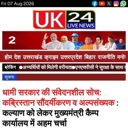
Fri 07 Aug 2026
होम
देश
उत्तराखंड
क्राइम
उत्तरप्रदेश
बिहार
राजनीति
मनोर
अभ्यर्थियों को मिलेगी वरीयता
एनएचपीसी ने सुरक्षा के साथ दी 
ब्रेकिंग
सुचना
धामी सरकार की संवेदनशील सोच:
कब्रिस्तान सौंदर्यीकरण व अल्पसंख्यक
:
कल्याण को लेकर मुख्यमंत्री कैम्प
कार्यालय में अहम चर्चा