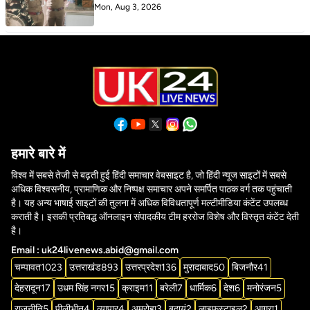
Mon, Aug 3, 2026
हमारे बारे में
विश्व में सबसे तेजी से बढ़ती हुई हिंदी समाचार वेबसाइट है, जो हिंदी न्यूज साइटों में सबसे
अधिक विश्वसनीय, प्रामाणिक और निष्पक्ष समाचार अपने समर्पित पाठक वर्ग तक पहुंचाती
है। यह अन्य भाषाई साइटों की तुलना में अधिक विविधतापूर्ण मल्टीमीडिया कंटेंट उपलब्ध
कराती है। इसकी प्रतिबद्ध ऑनलाइन संपादकीय टीम हररोज विशेष और विस्तृत कंटेंट देती
है।
Email : uk24livenews.abid@gmail.com
चम्पावत
1023
उत्तराखंड
893
उत्तरप्रदेश
136
मुरादाबाद
50
बिजनौर
41
देहरादून
17
उधम सिंह नगर
15
क्राइम
11
बरेली
7
धार्मिक
6
देश
6
मनोरंजन
5
राजनीति
5
पीलीभीत
4
व्यापार
4
अमरोहा
3
बदायूं
2
लाइफस्टाइल
2
आगरा
1