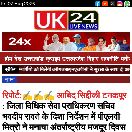
Fri 07 Aug 2026
होम
देश
उत्तराखंड
क्राइम
उत्तरप्रदेश
बिहार
राजनीति
मनोर
भ्यर्थियों को मिलेगी वरीयता
एनएचपीसी ने सुरक्षा के साथ दी आवाजाही की
ब्रेकिंग
सुचना
रिपोर्ट:✍️✍️✍️ आबिद सिद्दीकी टनकपुर
: जिला विधिक सेवा प्राधिकरण सचिव
भवदीप रावते के दिशा निर्देशन में पीएलवी
मित्रो ने मनाया अंतर्राष्ट्रीय मजदूर दिवस