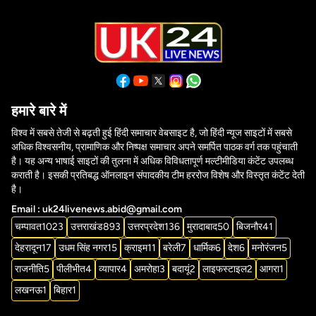
हमारे बारे में
विश्व में सबसे तेजी से बढ़ती हुई हिंदी समाचार वेबसाइट है, जो हिंदी न्यूज साइटों में सबसे
अधिक विश्वसनीय, प्रामाणिक और निष्पक्ष समाचार अपने समर्पित पाठक वर्ग तक पहुंचाती
है। यह अन्य भाषाई साइटों की तुलना में अधिक विविधतापूर्ण मल्टीमीडिया कंटेंट उपलब्ध
कराती है। इसकी प्रतिबद्ध ऑनलाइन संपादकीय टीम हररोज विशेष और विस्तृत कंटेंट देती
है।
Email : uk24livenews.abid@gmail.com
चम्पावत
1023
उत्तराखंड
893
उत्तरप्रदेश
136
मुरादाबाद
50
बिजनौर
41
देहरादून
17
उधम सिंह नगर
15
क्राइम
11
बरेली
7
धार्मिक
6
देश
6
मनोरंजन
5
राजनीति
5
पीलीभीत
4
व्यापार
4
अमरोहा
3
बदायूं
2
लाइफस्टाइल
2
आगरा
1
लखनऊ
1
बिहार
1