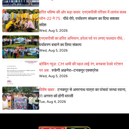
हरित भविष्य की ओर बड़ा कदम: एनएचपीसी परिसर में लायंस क्लब
जोन-22 ने 75 :
पौधे रोपे, पर्यावरण संरक्षण का दिया सशक्त
संदेश
Wed, Aug 5, 2026
एनएचपीसी का हरित अभियान, हरेला पर्व पर लगाए फलदार पौधे, :
पर्यावरण बचाने का लिया संकल्प
Wed, Aug 5, 2026
ब्रेकिंग न्यूज़: CM धामी की पहल लाई रंग, बनबसा रेलवे स्टेशन
पर अब :
रुकेगी अछनेरा–टनकपुर एक्सप्रेस
Wed, Aug 5, 2026
विशेष खबर :
टनकपुर से अमरनाथ यात्रा का पांचवां जत्था रवाना,
11 अगस्त को होगी वापसी
Tue, Aug 4, 2026