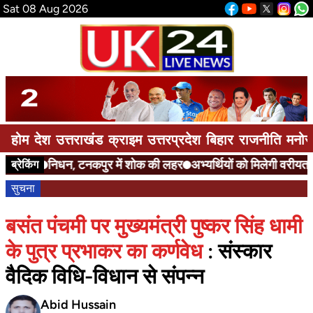
Sat 08 Aug 2026
होम
देश
उत्तराखंड
क्राइम
उत्तरप्रदेश
बिहार
राजनीति
मनोर
निधन, टनकपुर में शोक की लहर
अभ्यर्थियों को मिलेगी वरीयता
एन
ब्रेकिंग
सुचना
बसंत पंचमी पर मुख्यमंत्री पुष्कर सिंह धामी
के पुत्र प्रभाकर का कर्णवेध
: संस्कार
वैदिक विधि-विधान से संपन्न
Abid Hussain