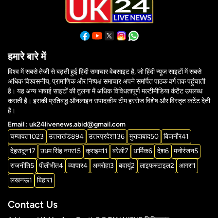
हमारे बारे में
विश्व में सबसे तेजी से बढ़ती हुई हिंदी समाचार वेबसाइट है, जो हिंदी न्यूज साइटों में सबसे
अधिक विश्वसनीय, प्रामाणिक और निष्पक्ष समाचार अपने समर्पित पाठक वर्ग तक पहुंचाती
है। यह अन्य भाषाई साइटों की तुलना में अधिक विविधतापूर्ण मल्टीमीडिया कंटेंट उपलब्ध
कराती है। इसकी प्रतिबद्ध ऑनलाइन संपादकीय टीम हररोज विशेष और विस्तृत कंटेंट देती
है।
Email : uk24livenews.abid@gmail.com
चम्पावत
1023
उत्तराखंड
894
उत्तरप्रदेश
136
मुरादाबाद
50
बिजनौर
41
देहरादून
17
उधम सिंह नगर
15
क्राइम
11
बरेली
7
धार्मिक
6
देश
6
मनोरंजन
5
राजनीति
5
पीलीभीत
4
व्यापार
4
अमरोहा
3
बदायूं
2
लाइफस्टाइल
2
आगरा
1
लखनऊ
1
बिहार
1
Contact Us