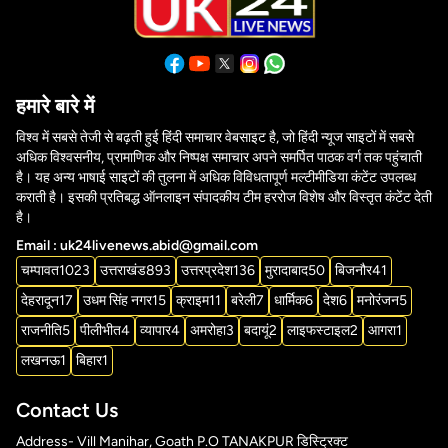
हमारे बारे में
विश्व में सबसे तेजी से बढ़ती हुई हिंदी समाचार वेबसाइट है, जो हिंदी न्यूज साइटों में सबसे
अधिक विश्वसनीय, प्रामाणिक और निष्पक्ष समाचार अपने समर्पित पाठक वर्ग तक पहुंचाती
है। यह अन्य भाषाई साइटों की तुलना में अधिक विविधतापूर्ण मल्टीमीडिया कंटेंट उपलब्ध
कराती है। इसकी प्रतिबद्ध ऑनलाइन संपादकीय टीम हररोज विशेष और विस्तृत कंटेंट देती
है।
Email : uk24livenews.abid@gmail.com
चम्पावत
1023
उत्तराखंड
893
उत्तरप्रदेश
136
मुरादाबाद
50
बिजनौर
41
देहरादून
17
उधम सिंह नगर
15
क्राइम
11
बरेली
7
धार्मिक
6
देश
6
मनोरंजन
5
राजनीति
5
पीलीभीत
4
व्यापार
4
अमरोहा
3
बदायूं
2
लाइफस्टाइल
2
आगरा
1
लखनऊ
1
बिहार
1
Contact Us
Address- Vill Manihar, Goath P.O TANAKPUR डिस्ट्रिक्ट