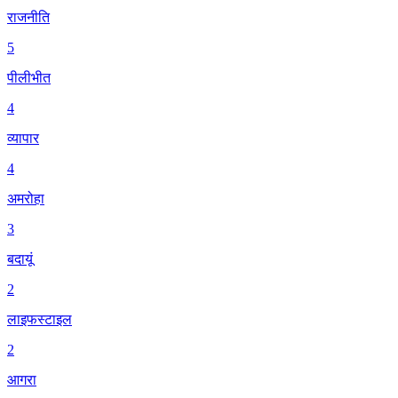
राजनीति
5
पीलीभीत
4
व्यापार
4
अमरोहा
3
बदायूं
2
लाइफस्टाइल
2
आगरा