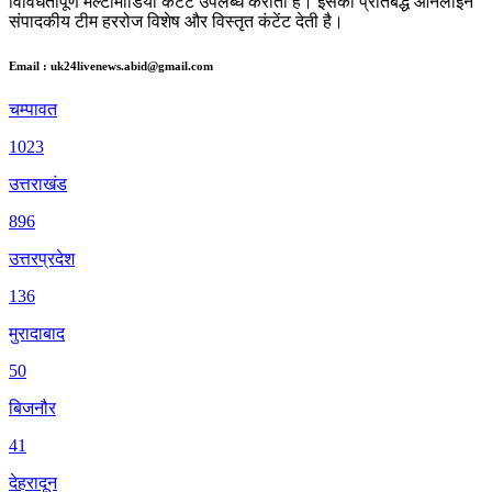
विविधतापूर्ण मल्टीमीडिया कंटेंट उपलब्ध कराती है। इसकी प्रतिबद्ध ऑनलाइन
संपादकीय टीम हररोज विशेष और विस्तृत कंटेंट देती है।
Email : uk24livenews.abid@gmail.com
चम्पावत
1023
उत्तराखंड
896
उत्तरप्रदेश
136
मुरादाबाद
50
बिजनौर
41
देहरादून