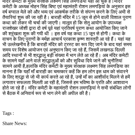
मंदिर कमेटी के मुख्य संरक्षक लक्ष्मण सिंह लमगडिया यहां आ चुके हैं।मंदिर
कमेटी के अध्यक्ष मोहन सिंह बिष्ट एवं महामंत्री रोशन लमगड़ियां के अनुसार इस
वर्ष बग्वाल मेले को और भव्य एवं आकर्षक तरीके से संपन्न करने के लिए अभी से
तैयारियां शुरू की जा रही है। बाराही मंदिर में 15 जून से होने वाली विशाल पुराण
कथा को लेकर भी चर्चा की जाएगी। मालूम हो कि सेतु आयोग के उपाध्यक्ष
राजशेखर जोशी द्वारा दो वर्ष पूर्व यहां प्रतिवर्ष पुराण कथा आयोजित किए जाने
की श्रृंखला शुरू की गयी थी । इस वर्ष यह कथा 15 जून से होगी। कथा के
वाचन के लिए पुराणों के मर्मज्ञ आचार्य प्रकाश कृष्ण शास्त्री आ रहे हैं। यहां यह
भी उल्लेखनीय है कि बाराही मंदिर को ट्रस्ट का रूप दिए जाने के बाद यहां समय
समय पर विशेष आयोजन एवं अनुष्ठान किए जा रहे हैं, जिसमें लखनऊ दिल्ली
आदि स्थानों से भी श्रद्धालु बड़ी संख्या में भाग लेते आ रहे हैं। अब मंदिर कमेटी
के सामने यहाँ आने वाले श्रद्धालुओं को और सुविधा दिये जाने की चुनौतियां
सामने आयी है,हलांकि मंदिर कमेटी के मुख्य संरक्षक लक्ष्मण सिंह लमगडिया का
मानना है कि यहाँ माँ बाराही का चमत्कार कहें कि हम लोग इस धाम को संवारने
के लिए श्रद्धा से जो भी कार्य करते आ रहे है, उन्हें माँ का आशीर्वाद मिलने से हमें
लगातार सफलता मिलती आ रही है, जिससे हम भविष्य के प्रति और आशावान
होते जा रहे हैं। मंदिर कमेटी के महामंत्री रोशन लमगड़ियां ने सभी संबंधित लोगों
से बैठक में अनिवार्य रूप से भाग लेने की अपील की है।
Tags :
Share News: