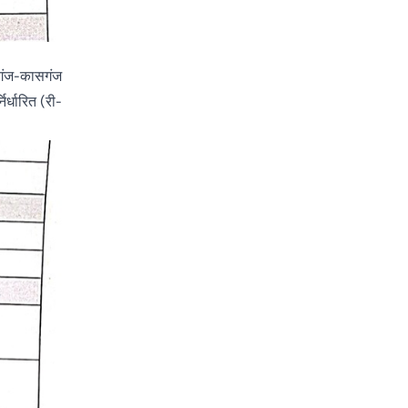
रगंज-कासगंज
र्धारित (री-