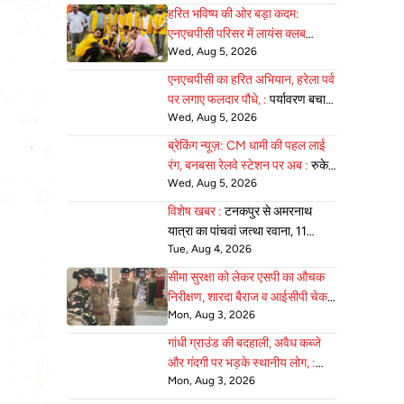
हरित भविष्य की ओर बड़ा कदम:
एनएचपीसी परिसर में लायंस क्लब
Wed, Aug 5, 2026
जोन-22 ने 75 :
पौधे रोपे, पर्यावरण
संरक्षण का दिया सशक्त संदेश
एनएचपीसी का हरित अभियान, हरेला पर्व
पर लगाए फलदार पौधे, :
पर्यावरण बचाने
Wed, Aug 5, 2026
का लिया संकल्प
ब्रेकिंग न्यूज़: CM धामी की पहल लाई
रंग, बनबसा रेलवे स्टेशन पर अब :
रुकेगी
Wed, Aug 5, 2026
अछनेरा–टनकपुर एक्सप्रेस
विशेष खबर :
टनकपुर से अमरनाथ
यात्रा का पांचवां जत्था रवाना, 11
Tue, Aug 4, 2026
अगस्त को होगी वापसी
सीमा सुरक्षा को लेकर एसपी का औचक
निरीक्षण, शारदा बैराज व आईसीपी चेक :
Mon, Aug 3, 2026
पोस्ट की व्यवस्थाएं परखी
गांधी ग्राउंड की बदहाली, अवैध कब्जे
और गंदगी पर भड़के स्थानीय लोग, :
Mon, Aug 3, 2026
एसडीएम को सौंपा ज्ञापन