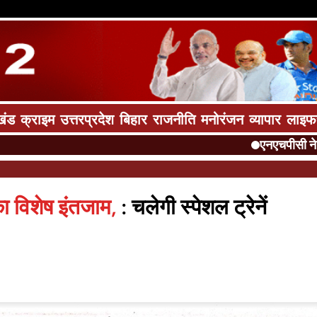
खंड
क्राइम
उत्तरप्रदेश
बिहार
राजनीति
मनोरंजन
व्यापार
लाइफ
एनएचपीसी ने सुरक्षा के साथ 
 का विशेष इंतजाम,
: चलेगी स्पेशल ट्रेनें