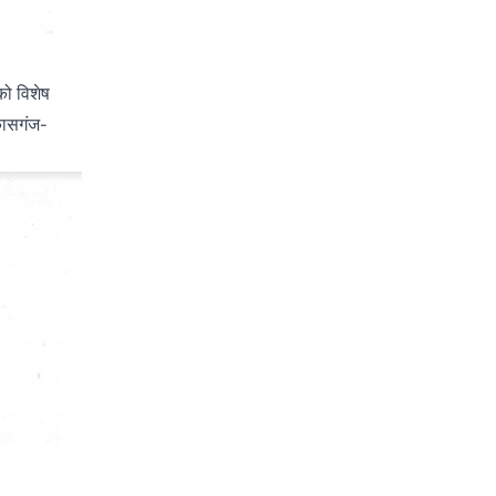
को विशेष
 कासगंज-