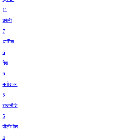
11
बरेली
7
धार्मिक
6
देश
6
मनोरंजन
5
राजनीति
5
पीलीभीत
4