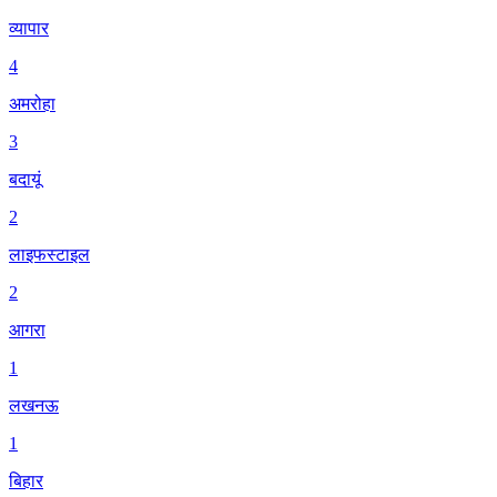
व्यापार
4
अमरोहा
3
बदायूं
2
लाइफस्टाइल
2
आगरा
1
लखनऊ
1
बिहार