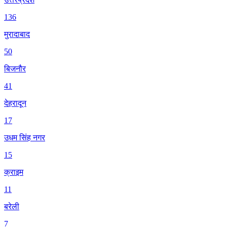
136
मुरादाबाद
50
बिजनौर
41
देहरादून
17
उधम सिंह नगर
15
क्राइम
11
बरेली
7