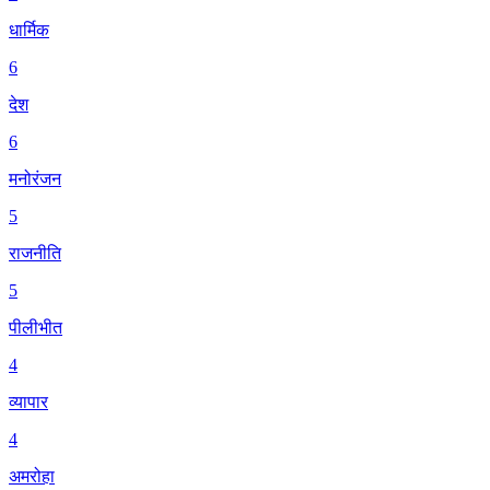
धार्मिक
6
देश
6
मनोरंजन
5
राजनीति
5
पीलीभीत
4
व्यापार
4
अमरोहा