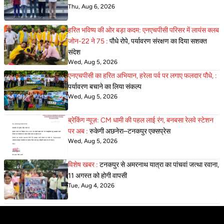
Thu, Aug 6, 2026
हरित भविष्य की ओर बड़ा कदम: एनएचपीसी परिसर में लायंस क्लब
जोन-22 ने 75 :
पौधे रोपे, पर्यावरण संरक्षण का दिया सशक्त
संदेश
Wed, Aug 5, 2026
एनएचपीसी का हरित अभियान, हरेला पर्व पर लगाए फलदार पौधे, :
पर्यावरण बचाने का लिया संकल्प
Wed, Aug 5, 2026
ब्रेकिंग न्यूज़: CM धामी की पहल लाई रंग, बनबसा रेलवे स्टेशन
पर अब :
रुकेगी अछनेरा–टनकपुर एक्सप्रेस
Wed, Aug 5, 2026
विशेष खबर :
टनकपुर से अमरनाथ यात्रा का पांचवां जत्था रवाना,
11 अगस्त को होगी वापसी
Tue, Aug 4, 2026