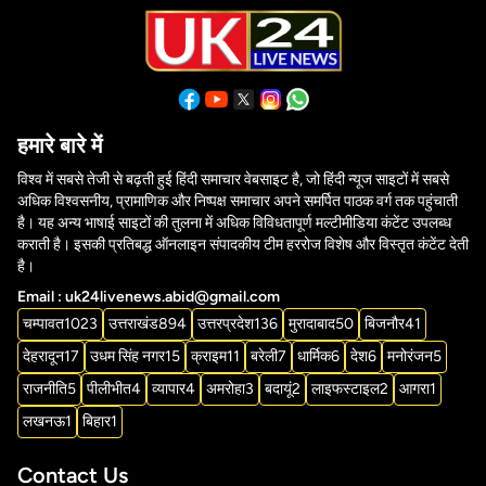
हमारे बारे में
विश्व में सबसे तेजी से बढ़ती हुई हिंदी समाचार वेबसाइट है, जो हिंदी न्यूज साइटों में सबसे
अधिक विश्वसनीय, प्रामाणिक और निष्पक्ष समाचार अपने समर्पित पाठक वर्ग तक पहुंचाती
है। यह अन्य भाषाई साइटों की तुलना में अधिक विविधतापूर्ण मल्टीमीडिया कंटेंट उपलब्ध
कराती है। इसकी प्रतिबद्ध ऑनलाइन संपादकीय टीम हररोज विशेष और विस्तृत कंटेंट देती
है।
Email : uk24livenews.abid@gmail.com
चम्पावत
1023
उत्तराखंड
894
उत्तरप्रदेश
136
मुरादाबाद
50
बिजनौर
41
देहरादून
17
उधम सिंह नगर
15
क्राइम
11
बरेली
7
धार्मिक
6
देश
6
मनोरंजन
5
राजनीति
5
पीलीभीत
4
व्यापार
4
अमरोहा
3
बदायूं
2
लाइफस्टाइल
2
आगरा
1
लखनऊ
1
बिहार
1
Contact Us