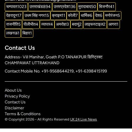
चम्पावत
1023
उत्तराखंड
894
उत्तरप्रदेश
136
मुरादाबाद
50
बिजनौर
41
देहरादून
17
उधम सिंह नगर
15
क्राइम
11
बरेली
7
धार्मिक
6
देश
6
मनोरंजन
5
राजनीति
5
पीलीभीत
4
व्यापार
4
अमरोहा
3
बदायूं
2
लाइफस्टाइल
2
आगरा
1
लखनऊ
1
बिहार
1
Contact Us
Address- Vill Manihar, Goath P.O TANAKPUR डिस्ट्रिक्ट
CHAMPAWAT UTTRAKHAND
Contact Mobile No. +91-9568644219, +91-6398415199
About Us
Privacy Policy
Contact Us
Disclaimer
Terms & Conditions
© Copyright 2026 - All Rights Reserved
UK 24 Live News