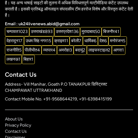
है। यह अन्य भाषाई साइटों की तुलना में अधिक विविधतापूर्ण मल्टीमीडिया कंटेंट उपलब्ध
कराती है। इसकी प्रतिबद्ध ऑनलाइन संपादकीय टीम हररोज विशेष और विस्तृत कंटेंट देती
है।
Email : uk24livenews.abid@gmail.com
चम्पावत
1023
उत्तराखंड
893
उत्तरप्रदेश
136
मुरादाबाद
50
बिजनौर
41
देहरादून
17
उधम सिंह नगर
15
क्राइम
11
बरेली
7
धार्मिक
6
देश
6
मनोरंजन
5
राजनीति
5
पीलीभीत
4
व्यापार
4
अमरोहा
3
बदायूं
2
लाइफस्टाइल
2
आगरा
1
लखनऊ
1
बिहार
1
Contact Us
Address- Vill Manihar, Goath P.O TANAKPUR डिस्ट्रिक्ट
CHAMPAWAT UTTRAKHAND
Contact Mobile No. +91-9568644219, +91-6398415199
About Us
Privacy Policy
Contact Us
Disclaimer