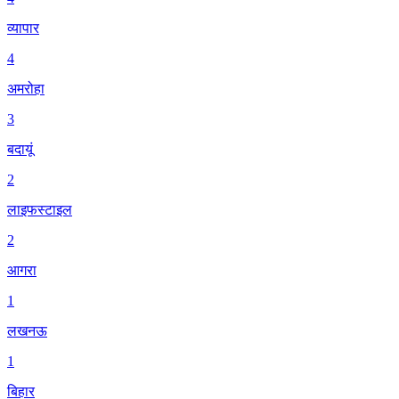
व्यापार
4
अमरोहा
3
बदायूं
2
लाइफस्टाइल
2
आगरा
1
लखनऊ
1
बिहार